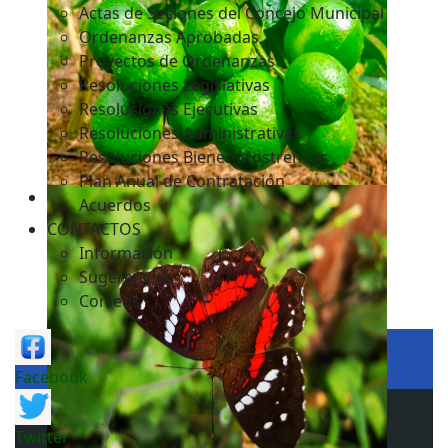
Actas de Sesiones del Concejo Municipal
Ordenanzas Aprobadas
Proyectos de Ordenanzas
Resoluciones Legislativas
Resoluciones Ejecutivas
Resoluciones Administrativas
Resoluciones Bienes Mostrencos
Plan Anual de Contratación
Acuerdos
CONTACTOS
Información
Sugerencias
Correos
Facebook
Twitter