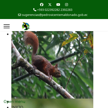
+593 022392282 2392283
sugerencias@pedrovicentemaldonado.gob.ec
Open menu
INICIO