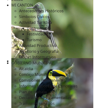
MI CANTON
Antecedentes Históricos
Simbolos Cívicos
c
Actividad Turística
Gastronomía
Festividades
Turismo
Actividad Productiva
Territorio y Geografía
Mapas Informativos
GOBIERNO MUNICIPAL
Alcaldia
Concejo Municipal
Comisiones Permanentes
Informes Labores de Concejales
Plan de trabajo
Declaraciones Juramentadas
Tramites y servicios