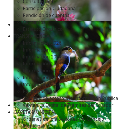
Consultas web
Participación Ciudadana
Rendición de cuentas
Convenios
Estatuto Orgánico
TRANSPARENCIA
Informacion 2026
Informacion 2025
Informacion 2024
Información 2023
Información 2022
Información 2021
Información 2020
Portal Nacional
Solicitud de acceso a la Información Pública
Ventanilla Digital de Trámites del Ecuador
GACETA MUNICIPAL
Ordenes del día Sesiones del Concejo
Municipal