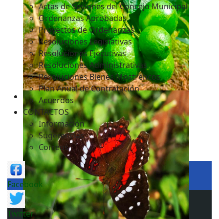
Actas de Sesiones del Concejo Municipal
Ordenanzas Aprobadas
Proyectos de Ordenanzas
Resoluciones Legislativas
Resoluciones Ejecutivas
Resoluciones Administrativas
Resoluciones Bienes Mostrencos
Plan Anual de Contratación
Acuerdos
CONTACTOS
Información
Sugerencias
Correos
Facebook
Twitter