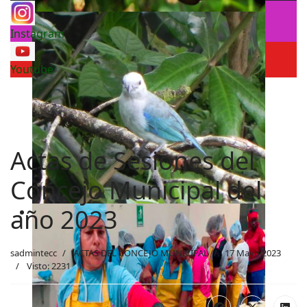
Instagram
Youtube
Actas de Sesiones del
Concejo Municipal del
año 2023
sadmintecc
ACTAS DEL CONCEJO MUNICIPAL
17 Mayo 2023
Visto: 2231