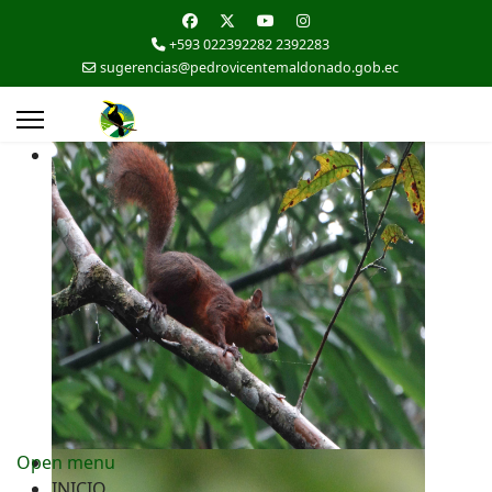
+593 022392282 2392283
sugerencias@pedrovicentemaldonado.gob.ec
Open menu
INICIO