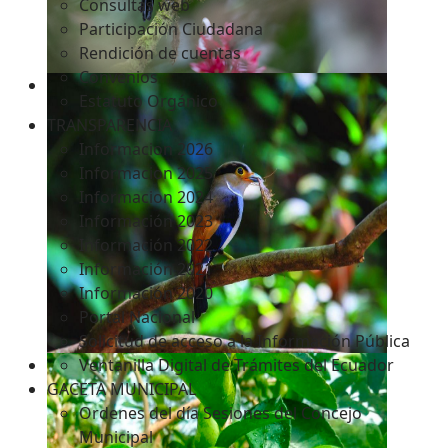
Consultas web
Participación Ciudadana
Rendición de cuentas
Convenios
Estatuto Orgánico
TRANSPARENCIA
Informacion 2026
Informacion 2025
Informacion 2024
Información 2023
Información 2022
Información 2021
Información 2020
Portal Nacional
Solicitud de acceso a la Información Pública
Ventanilla Digital de Trámites del Ecuador
GACETA MUNICIPAL
Ordenes del día Sesiones del Concejo
Municipal