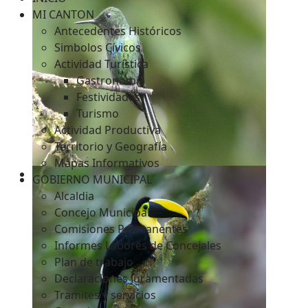
MI CANTON
Antecedentes Históricos
Simbolos Cívicos
c
Actividad Turística
Gastronomía
Festividades
Turismo
Actividad Productiva
Territorio y Geografía
Mapas Informativos
GOBIERNO MUNICIPAL
Alcaldia
Concejo Municipal
Comisiones Permanentes
Informes Labores de Concejales
Plan de trabajo
Declaraciones Juramentadas
Tramites y servicios