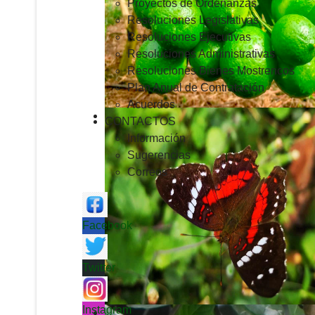
Proyectos de Ordenanzas
Resoluciones Legislativas
Resoluciones Ejecutivas
Resoluciones Administrativas
Resoluciones Bienes Mostrencos
Plan Anual de Contratación
Acuerdos
CONTACTOS
Información
Sugerencias
Correos
Facebook
Twitter
Instagram