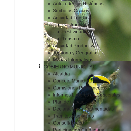
Antecedentes Históricos
Simbolos Cívicos
Actividad Turística
Gastronomía
Festividades
Turismo
Actividad Productiva
Territorio y Geografía
Mapas Informativos
GOBIERNO MUNICIPAL
Alcaldia
Concejo Municipal
Comisiones Permanentes
Informes Labores de Concejales
Plan de trabajo
Declaraciones Juramentadas
Tramites y servicios
Consultas web
Participación Ciudadana