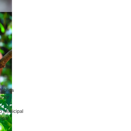
Pública
uador
o Municipal
ipal