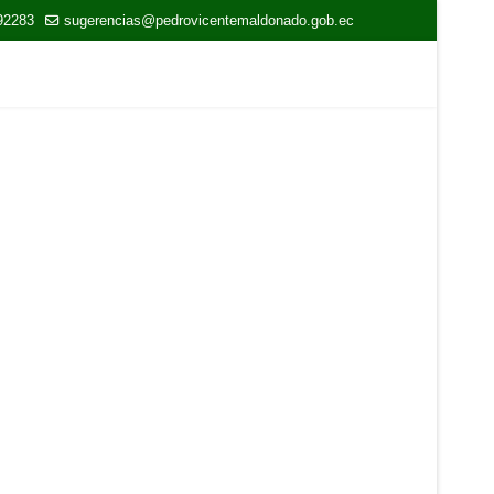
92283
sugerencias@pedrovicentemaldonado.gob.ec