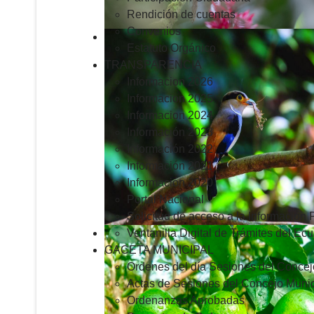
Rendición de cuentas
Convenios
Estatuto Orgánico
TRANSPARENCIA
Informacion 2026
Informacion 2025
Informacion 2024
Información 2023
Información 2022
Información 2021
Información 2020
Portal Nacional
Solicitud de acceso a la Información 
Ventanilla Digital de Trámites del Ec
GACETA MUNICIPAL
Ordenes del día Sesiones del Concej
Actas de Sesiones del Concejo Munic
Ordenanzas Aprobadas