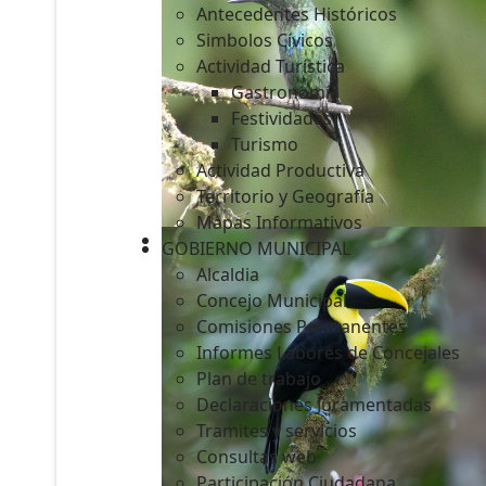
Antecedentes Históricos
Simbolos Cívicos
Actividad Turística
Gastronomía
c
Festividades
Turismo
Actividad Productiva
Territorio y Geografía
Mapas Informativos
GOBIERNO MUNICIPAL
Alcaldia
Concejo Municipal
Comisiones Permanentes
Informes Labores de Concejales
Plan de trabajo
Declaraciones Juramentadas
Tramites y servicios
Consultas web
Participación Ciudadana