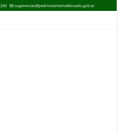
2283
sugerencias@pedrovicentemaldonado.gob.ec