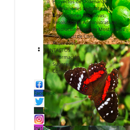
Proyectos de Ordenanzas
Resoluciones Legislativas
Resoluciones Ejecutivas
Resoluciones Administrativas
Resoluciones Bienes Mostrencos
Plan Anual de Contratación
Acuerdos
CONTACTOS
Información
Sugerencias
Correos
Facebook
Twitter
Instagram