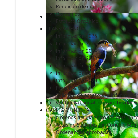
Rendición de cuentas
Convenios
Estatuto Orgánico
TRANSPARENCIA
Informacion 2026
Informacion 2025
Informacion 2024
Información 2023
Información 2022
Información 2021
Información 2020
Portal Nacional
Solicitud de acceso a la Informació
Ventanilla Digital de Trámites del 
GACETA MUNICIPAL
Ordenes del día Sesiones del Conce
Actas de Sesiones del Concejo Muni
Ordenanzas Aprobadas