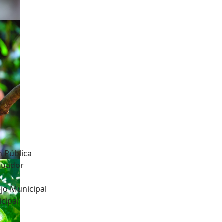
n Pública
Ecuador
jo Municipal
cipal