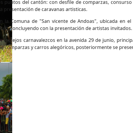
tos puntos del cantón: con desfile de comparzas, consurso
 la presentación de caravanas artisticas.
en la Comuna de "San vicente de Andoas", ubicada en el 
rzas, concluyendo con la presentación de artistas invitados.
s festejos carnavalezcos en la avenida 29 de junio, princip
 de comparzas y carros alegóricos, posteriormente se presen