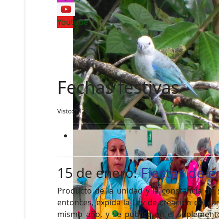
Youtube
Fechas festivas
Visto: 11298
15 de enero:
Fiestas de 
Producto de la unidad y la constancia de 
entonces, expida la Ley de creación del 
mismo año, y se publica en el suplemento