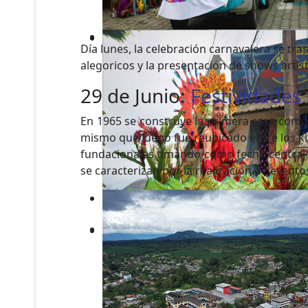
Día lunes, la celebración carnavalera se tra
alegoricos y la presentación de shows artíst
29 de Junio:
Festividades
En 1965 se construye la primera casa comun
mismo que luego fué reubicado entre los kiló
fundacionales timando como fecha central e
se caracterizan por la realización de eventos