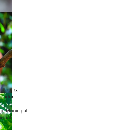
n Pública
Ecuador
jo Municipal
cipal