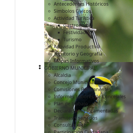
Antecedentes Históricos
Simbolos Cívicos
Actividad Turística
Gastronomía
c
Festividades
Turismo
Actividad Productiva
Territorio y Geografía
Mapas Informativos
GOBIERNO MUNICIPAL
Alcaldia
Concejo Municipal
Comisiones Permanentes
Informes Labores de Concejales
Plan de trabajo
Declaraciones Juramentadas
Tramites y servicios
Consultas web
Participación Ciudadana