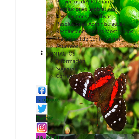
Proyectos de Ordenanzas
Resoluciones Legislativas
Resoluciones Ejecutivas
Resoluciones Administrativas
Resoluciones Bienes Mostrencos
Plan Anual de Contratación
Acuerdos
CONTACTOS
Información
Sugerencias
Correos
Facebook
Twitter
Instagram