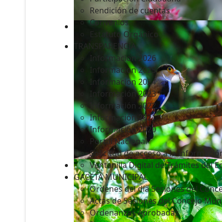
Rendición de cuentas
Convenios
Estatuto Orgánico
TRANSPARENCIA
Informacion 2026
Informacion 2025
Informacion 2024
Información 2023
Información 2022
Información 2021
Información 2020
Portal Nacional
Solicitud de acceso a la Informació
Ventanilla Digital de Trámites del 
GACETA MUNICIPAL
Ordenes del día Sesiones del Conce
Actas de Sesiones del Concejo Muni
Ordenanzas Aprobadas