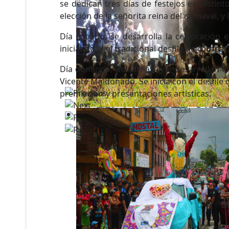
se dedican tres días de festejos en distin
elección de la señorita reina del carnaval, y
Día sábado, se desarrolla la celebración 
iniciando el el tradicional desfile de compa
Día domingo, de carnaval se desarrollan lo
Vicente Maldonado. Se inicia con el desfile
premiación y presentaciones artisticas.