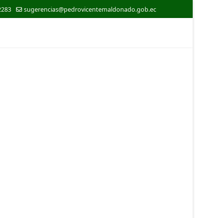
2283
sugerencias@pedrovicentemaldonado.gob.ec