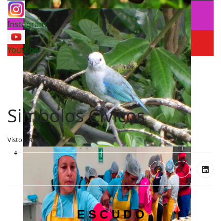
Instagram
Youtube
Simbolos Cívicos
Visto: 14831
E S C U D O