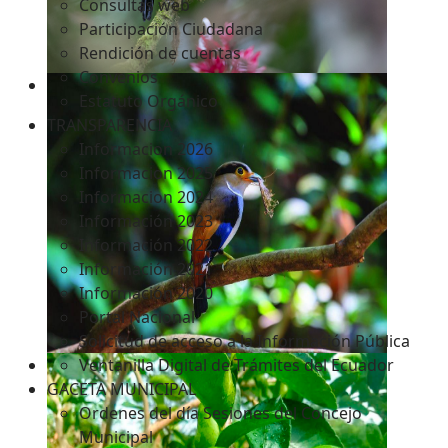
Consultas web
Participación Ciudadana
Rendición de cuentas
Convenios
Estatuto Orgánico
TRANSPARENCIA
Informacion 2026
Informacion 2025
Informacion 2024
Información 2023
Información 2022
Información 2021
Información 2020
Portal Nacional
Solicitud de acceso a la Información Pública
Ventanilla Digital de Trámites del Ecuador
GACETA MUNICIPAL
Ordenes del día Sesiones del Concejo
Municipal