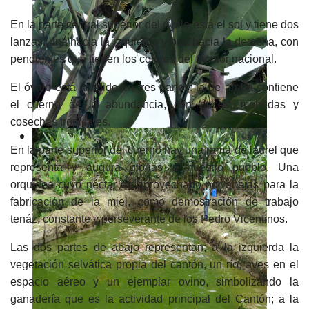
En la parte central superior del óvalo está el sol y tiene dos
lanzas: una hacia la izquierda y otra hacia la derecha, con
pendientes que tienen los colores del tricolor nacional.
El óvalo está dividido en tres partes: la de arriba contiene
el cuerno de la abundancia, con peces, monedas y
cosechas tropicales.
En la parte superior del cuerno hay una rama de laurel que
representa y augura glorias a nuestro pueblo. Una
orquídea cuyo néctar es aprovechado por abejas para la
fabricación de la miel, como demostración de trabajo
tenáz, constante y perseverante de los Pedro Vicentinos.
Las dos partes de abajo representan; a la izquierda la
vegetación selvática propia del cantón, un río, aves en el
espacio aéreo y un ejemplar ovino, simbolizando la
ganadería que es la actividad principal del Cantón; a la