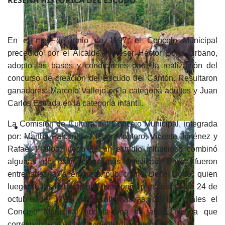
En el mes de junio de 1997, el Concejo Municipal
precedido por el Alcalde Profesor Héctor Borja Urbano,
adoptó las bases y condiciones para la realización del
concurso de creación del Escudo del Cantón. Resultaron
ganadores: Marcelo Vallejo en la categoría adultos y Juan
Carlos Estrada en la categoría infantil.
La Comisión de Cultura del Concejo Municipal, integrada
por: Martha Falcones, Kléber Montero, Vicente Jiménez y
Rafael Fiallos; luego de un estudio minucioso combinó
algunas de esas creaciones artísticas. Éstas, fueron
entregadas a la empresa publicitaria Delle Done, quien
luego de las debidas observaciones presenta el día 24 de
octubre de 1997 cuatro alternativas, de las cuales el
Concejo Municipal adopta una de ellas, misma que
corresponde al escudo vigente del Cantón.