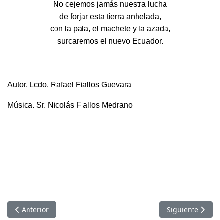
No cejemos jamás nuestra lucha
de forjar esta tierra anhelada,
con la pala, el machete y la azada,
surcaremos el nuevo Ecuador.
Autor. Lcdo. Rafael Fiallos Guevara
Música. Sr. Nicolás Fiallos Medrano
Artículo anterior: Actividad Turística
Artículo siguien
Anterior
Siguiente