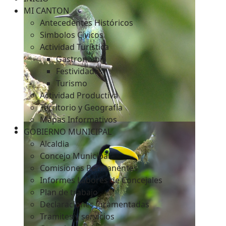
MI CANTON
Antecedentes Históricos
Simbolos Cívicos
c
Actividad Turística
Gastronomía
Festividades
Turismo
Actividad Productiva
Territorio y Geografía
Mapas Informativos
GOBIERNO MUNICIPAL
Alcaldia
Concejo Municipal
Comisiones Permanentes
Informes Labores de Concejales
Plan de trabajo
Declaraciones Juramentadas
Tramites y servicios