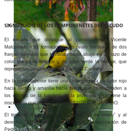
SIGNIFICADO DE LOS COMPONENETES DEL ESCUDO
El escudo que distingue al cantón Pedro Vicente
Maldonado está formado por un óvalo bordeado de dos
franjas laterales que terminan hacia abajo en un lazo de
color blanco la exterior y de color verde la interior, que
representan los colores de la Bandera Cantonal.
En la parte superior tiene una cinta plegada de color rojo
hacia dentro y amarilla hacia fuera, que corresponden a
los colores de la bandera de la provincia y contiene la
inscripción que dice PEDRO VICENTE MALDONADO.
El terminal izquierdo tiene la fecha "15 de enero" y al
derecho "1992" que es la fecha de Cantonización de
Pedro Vicente Maldonado.