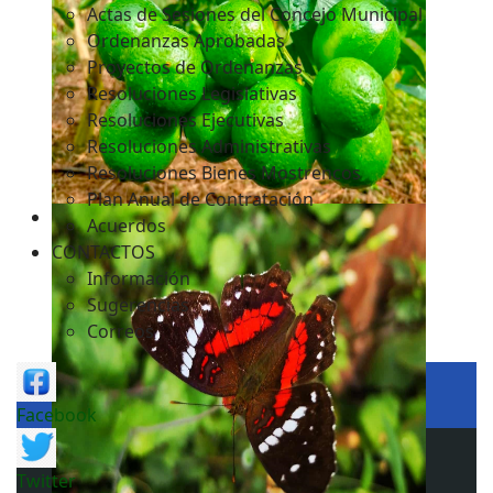
Actas de Sesiones del Concejo Municipal
Ordenanzas Aprobadas
Proyectos de Ordenanzas
Resoluciones Legislativas
Resoluciones Ejecutivas
Resoluciones Administrativas
Resoluciones Bienes Mostrencos
Plan Anual de Contratación
Acuerdos
CONTACTOS
Información
Sugerencias
Correos
Facebook
Twitter