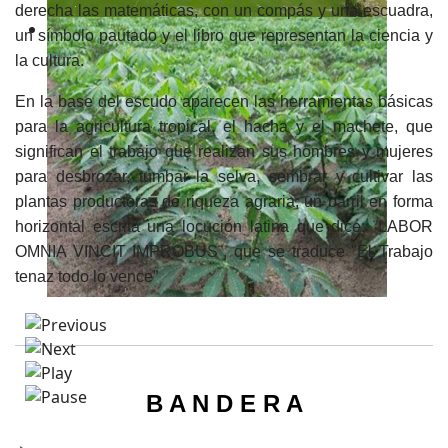
derecha las matemáticas, con un compás y una escuadra,
un símbolo pautado y el libro que representan la ciencia y
la cultura.
En la base del escudo aparecen las herramientas básicas
para la agricultura tropical, el hacha y el machete, que
significan el trabajo que realizan sus hombres y mujeres
para desbrozar, tumbar la selva, sembrar y cultivar las
plantas productoras de riqueza agraria; un barril en forma
horizontal escrita una locución latina que dice: ¨LABOR
OMNIA VINCIT IMPROBUS¨, que se traduce "El Trabajo
tenaz todo lo vence”
B A N D E R A