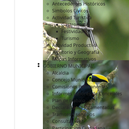
Antecedentes Históricos
Simbolos Cívicos
Actividad Turística
Gastronomía
c
Festividades
Turismo
Actividad Productiva
Territorio y Geografía
Mapas Informativos
GOBIERNO MUNICIPAL
Alcaldia
Concejo Municipal
Comisiones Permanentes
Informes Labores de Concejales
Plan de trabajo
Declaraciones Juramentadas
Tramites y servicios
Consultas web
Participación Ciudadana