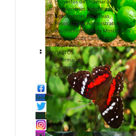
Proyectos de Ordenanzas
Resoluciones Legislativas
Resoluciones Ejecutivas
Resoluciones Administrativas
Resoluciones Bienes Mostrencos
Plan Anual de Contratación
Acuerdos
CONTACTOS
Información
Sugerencias
Correos
Facebook
Twitter
Instagram