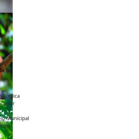
n Pública
Ecuador
jo Municipal
cipal