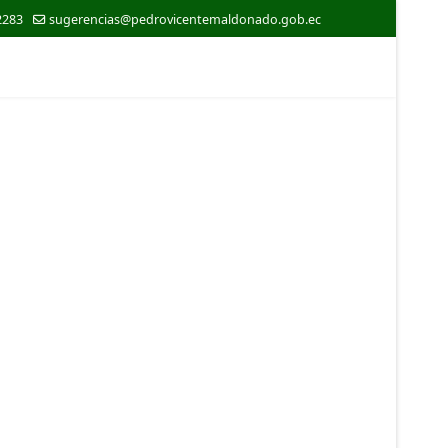
2283
sugerencias@pedrovicentemaldonado.gob.ec