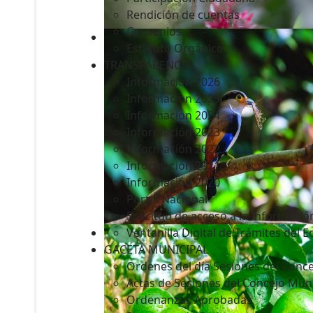
Rendición de cuentas
Convenios
Estatuto Orgánico
TRANSPARENCIA
Informacion 2026
Informacion 2025
Informacion 2024
Información 2023
Información 2022
Información 2021
Información 2020
Portal Nacional
Solicitud de acceso a la Informació
Ventanilla Digital de Trámites del 
GACETA MUNICIPAL
Ordenes del día Sesiones del Conce
Actas de Sesiones del Concejo Muni
Ordenanzas Aprobadas