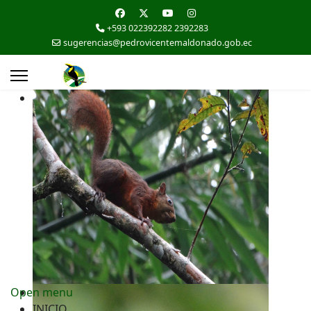
+593 022392282 2392283
sugerencias@pedrovicentemaldonado.gob.ec
Open menu
INICIO