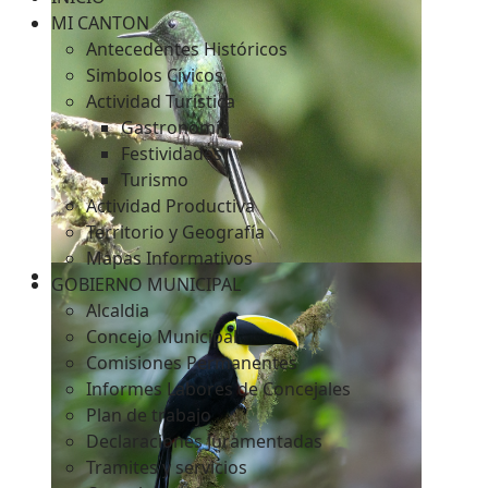
MI CANTON
Antecedentes Históricos
Simbolos Cívicos
c
Actividad Turística
Gastronomía
Festividades
Turismo
Actividad Productiva
Territorio y Geografía
Mapas Informativos
GOBIERNO MUNICIPAL
Alcaldia
Concejo Municipal
Comisiones Permanentes
Informes Labores de Concejales
Plan de trabajo
Declaraciones Juramentadas
Tramites y servicios