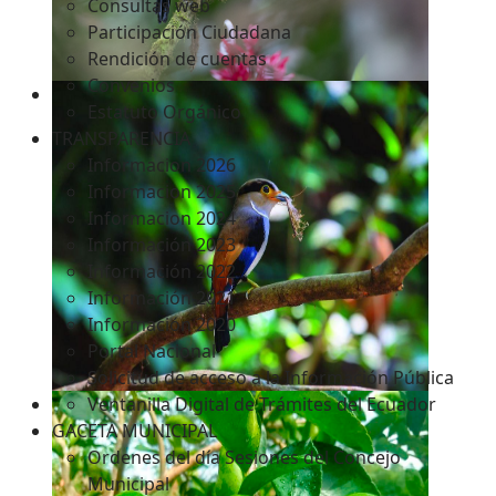
Consultas web
Participación Ciudadana
Rendición de cuentas
Convenios
Estatuto Orgánico
TRANSPARENCIA
Informacion 2026
Informacion 2025
Informacion 2024
Información 2023
Información 2022
Información 2021
Información 2020
Portal Nacional
Solicitud de acceso a la Información Pública
Ventanilla Digital de Trámites del Ecuador
GACETA MUNICIPAL
Ordenes del día Sesiones del Concejo
Municipal