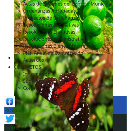
Actas de Sesiones del Concejo Municipal
Ordenanzas Aprobadas
Proyectos de Ordenanzas
Resoluciones Legislativas
Resoluciones Ejecutivas
Resoluciones Administrativas
Resoluciones Bienes Mostrencos
Plan Anual de Contratación
Acuerdos
CONTACTOS
Información
Sugerencias
Correos
Facebook
Twitter