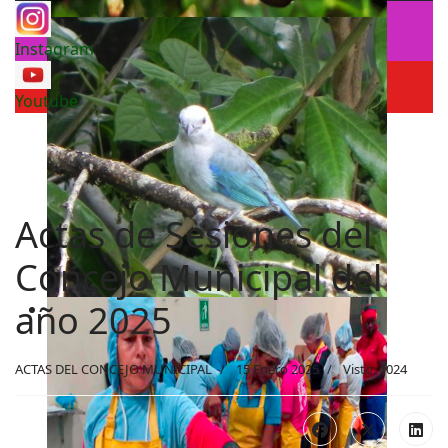
Instagram
Youtube
Actas de Sesiones del
Concejo Municipal del
año 2025
ACTAS DEL CONCEJO MUNICIPAL
15 Enero 2025
Visto: 1024