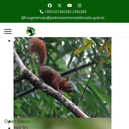
+593 022392282 2392283
sugerencias@pedrovicentemaldonado.gob.ec
Open menu
INICIO