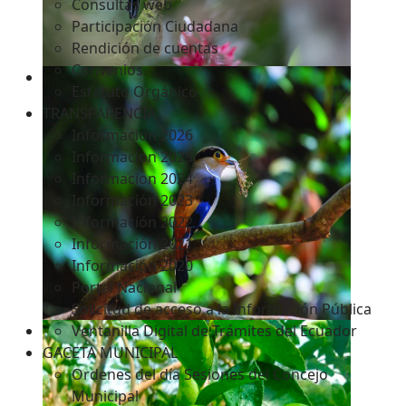
Consultas web
Participación Ciudadana
Rendición de cuentas
Convenios
Estatuto Orgánico
TRANSPARENCIA
Informacion 2026
Informacion 2025
Informacion 2024
Información 2023
Información 2022
Información 2021
Información 2020
Portal Nacional
Solicitud de acceso a la Información Pública
Ventanilla Digital de Trámites del Ecuador
GACETA MUNICIPAL
Ordenes del día Sesiones del Concejo
Municipal