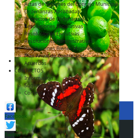
Actas de Sesiones del Concejo Municipal
Ordenanzas Aprobadas
Proyectos de Ordenanzas
Resoluciones Legislativas
Resoluciones Ejecutivas
Resoluciones Administrativas
Resoluciones Bienes Mostrencos
Plan Anual de Contratación
Acuerdos
CONTACTOS
Información
Sugerencias
Correos
Facebook
Twitter