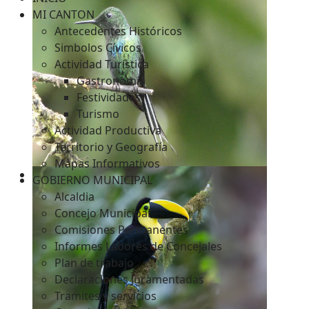
MI CANTON
Antecedentes Históricos
Simbolos Cívicos
c
Actividad Turística
Gastronomía
Festividades
Turismo
Actividad Productiva
Territorio y Geografía
Mapas Informativos
GOBIERNO MUNICIPAL
Alcaldia
Concejo Municipal
Comisiones Permanentes
Informes Labores de Concejales
Plan de trabajo
Declaraciones Juramentadas
Tramites y servicios