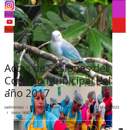
Instagram
Youtube
Actas de Sesiones del
Concejo Municipal del
año 2017
sadmintecc
ACTAS DEL CONCEJO MUNICIPAL
17 Mayo 2023
Visto: 1692