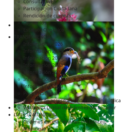
Consultas web
Participación Ciudadana
Rendición de cuentas
Convenios
Estatuto Orgánico
TRANSPARENCIA
Informacion 2026
Informacion 2025
Informacion 2024
Información 2023
Información 2022
Información 2021
Información 2020
Portal Nacional
Solicitud de acceso a la Información Pública
Ventanilla Digital de Trámites del Ecuador
GACETA MUNICIPAL
Ordenes del día Sesiones del Concejo
Municipal