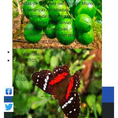
Actas de Sesiones del Concejo Municipal
Ordenanzas Aprobadas
Proyectos de Ordenanzas
Resoluciones Legislativas
Resoluciones Ejecutivas
Resoluciones Administrativas
Resoluciones Bienes Mostrencos
Plan Anual de Contratación
Acuerdos
CONTACTOS
Información
Sugerencias
Correos
Facebook
Twitter