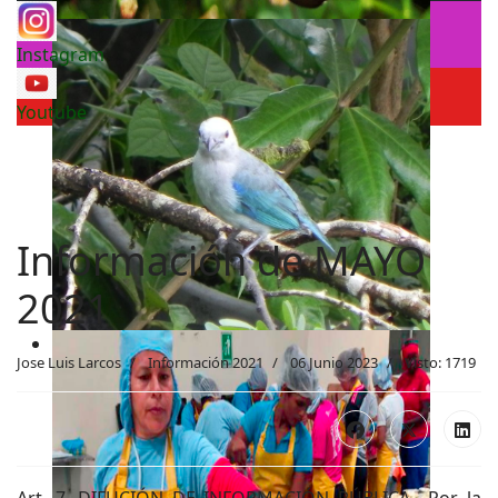
Instagram
Youtube
Información de MAYO
2021
Jose Luis Larcos
Información 2021
06 Junio 2023
Visto: 1719
Art. 7. DIFUCIÓN DE INFORMACIÓN PÚBLICA.- Por la