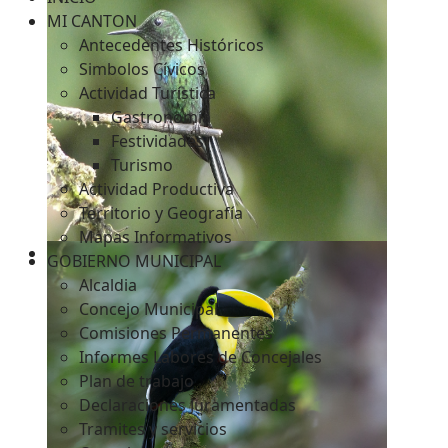
MI CANTON
Antecedentes Históricos
Simbolos Cívicos
c
Actividad Turística
Gastronomía
Festividades
Turismo
Actividad Productiva
Territorio y Geografía
Mapas Informativos
GOBIERNO MUNICIPAL
Alcaldia
Concejo Municipal
Comisiones Permanentes
Informes Labores de Concejales
Plan de trabajo
Declaraciones Juramentadas
Tramites y servicios