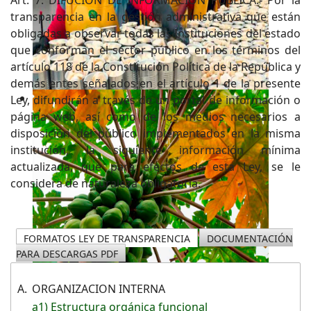
transparencia en la gestión administrativa que están
obligadas a observar todas las Instituciones del estado
que conforman el sector público en los términos del
artículo 118 de la Constitución Política de la República y
demás entes señalados en el artículo 1 de la presente
Ley, difundirán a través de un portal de información o
página web, así como de los medios necesarios a
disposición del público implementados en la misma
institución, la siguiente información mínima
actualizada, que para efectos de esta Ley, se le
considera de naturaleza obligatoria.
FORMATOS LEY DE TRANSPARENCIA
DOCUMENTACIÓN
PARA DESCARGAS PDF
A.
ORGANIZACION INTERNA
a1) Estructura orgánica funcional