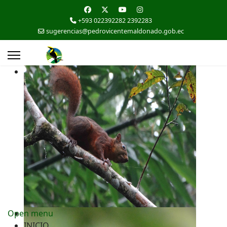
+593 022392282 2392283
sugerencias@pedrovicentemaldonado.gob.ec
Open menu
INICIO