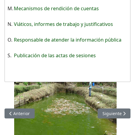
M.
Mecanismos de rendición de cuentas
N.
Viáticos, informes de trabajo y justificativos
O.
Responsable de atender la información pública
S.
Publicación de las actas de sesiones
Artículo anterior: Información de JUNIO 2021
Artículo siguie
Anterior
Siguiente