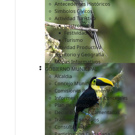
Antecedentes Históricos
Simbolos Cívicos
Actividad Turística
Gastronomía
c
Festividades
Turismo
Actividad Productiva
Territorio y Geografía
Mapas Informativos
GOBIERNO MUNICIPAL
Alcaldia
Concejo Municipal
Comisiones Permanentes
Informes Labores de Concejales
Plan de trabajo
Declaraciones Juramentadas
Tramites y servicios
Consultas web
Participación Ciudadana