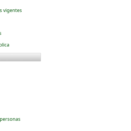
s vigentes
s
blica
 personas