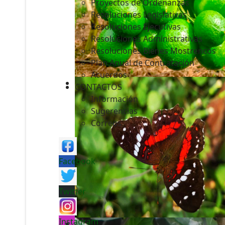
Proyectos de Ordenanzas
Resoluciones Legislativas
Resoluciones Ejecutivas
Resoluciones Administrativas
Resoluciones Bienes Mostrencos
Plan Anual de Contratación
Acuerdos
CONTACTOS
Información
Sugerencias
Correos
Facebook
Twitter
Instagram