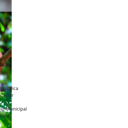
n Pública
Ecuador
jo Municipal
cipal