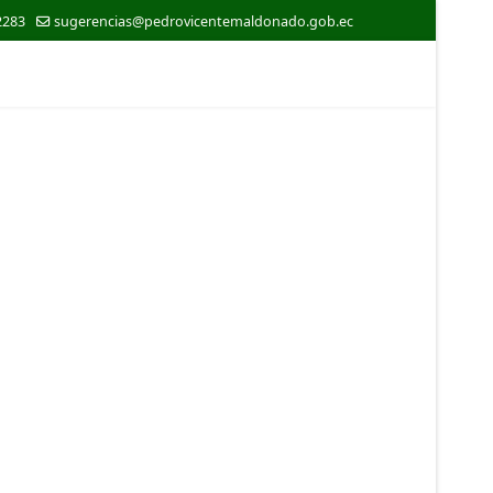
2283
sugerencias@pedrovicentemaldonado.gob.ec