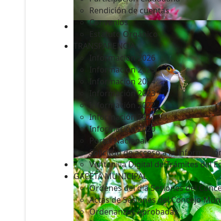
Rendición de cuentas
Convenios
Estatuto Orgánico
TRANSPARENCIA
Informacion 2026
Informacion 2025
Informacion 2024
Información 2023
Información 2022
Información 2021
Información 2020
Portal Nacional
Solicitud de acceso a la Informació
Ventanilla Digital de Trámites del 
GACETA MUNICIPAL
Ordenes del día Sesiones del Conce
Actas de Sesiones del Concejo Muni
Ordenanzas Aprobadas