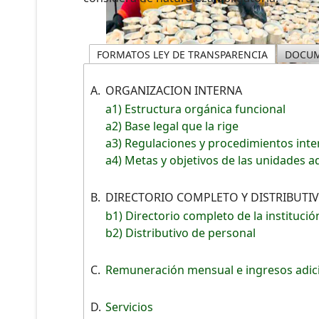
FORMATOS LEY DE TRANSPARENCIA
DOCUM
A.
ORGANIZACION INTERNA
a1) Estructura orgánica funcional
a2) Base legal que la rige
a3) Regulaciones y procedimientos int
a4) Metas y objetivos de las unidades a
B.
DIRECTORIO COMPLETO Y DISTRIBUTI
b1) Directorio completo de la institució
b2) Distributivo de personal
C.
Remuneración mensual e ingresos adic
D.
Servicios