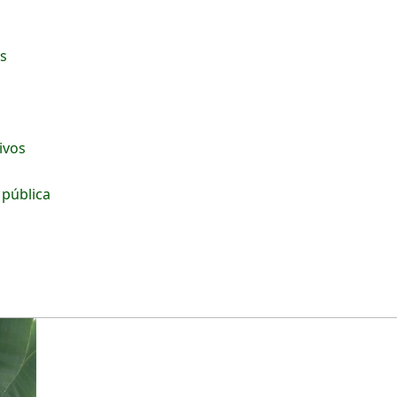
os
tivos
 pública