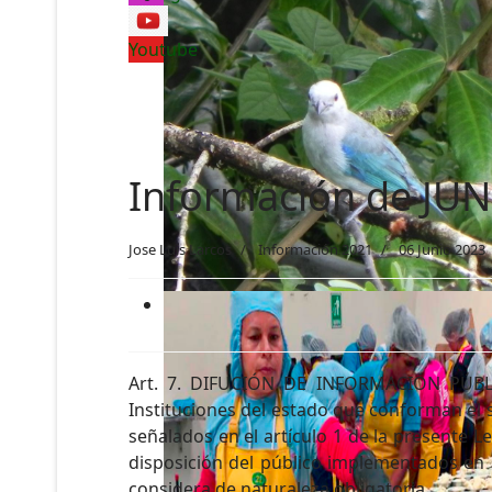
Youtube
Información de JU
Jose Luis Larcos
Información 2021
06 Junio 2023
Art. 7. DIFUCIÓN DE INFORMACIÓN PÚBLICA
Instituciones del estado que conforman el s
señalados en el artículo 1 de la presente 
disposición del público implementados en l
considera de naturaleza obligatoria.