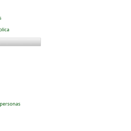
s
blica
s
 personas