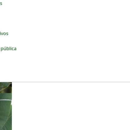
os
tivos
 pública