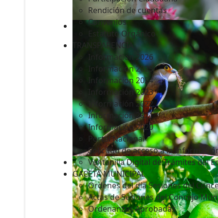
Rendición de cuentas
Convenios
Estatuto Orgánico
TRANSPARENCIA
Informacion 2026
Informacion 2025
Informacion 2024
Información 2023
Información 2022
Información 2021
Información 2020
Portal Nacional
Solicitud de acceso a la Informació
Ventanilla Digital de Trámites del 
GACETA MUNICIPAL
Ordenes del día Sesiones del Conce
Actas de Sesiones del Concejo Muni
Ordenanzas Aprobadas