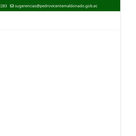
2283
sugerencias@pedrovicentemaldonado.gob.ec