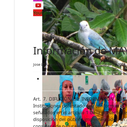
Youtube
Información de MA
Jose Luis Larcos
Información 2020
06 Junio 2023
Art. 7. DIFUCIÓN DE INFORMACIÓN PÚBLICA
Instituciones del estado que conforman el s
señalados en el artículo 1 de la presente 
disposición del público implementados en l
considera de naturaleza obligatoria.