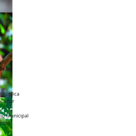
n Pública
Ecuador
jo Municipal
cipal