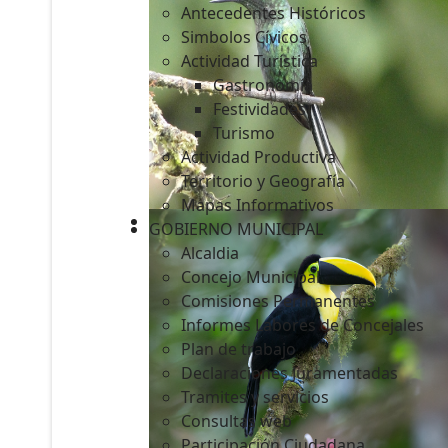
Antecedentes Históricos
Simbolos Cívicos
Actividad Turística
Gastronomía
c
Festividades
Turismo
Actividad Productiva
Territorio y Geografía
Mapas Informativos
GOBIERNO MUNICIPAL
Alcaldia
Concejo Municipal
Comisiones Permanentes
Informes Labores de Concejales
Plan de trabajo
Declaraciones Juramentadas
Tramites y servicios
Consultas web
Participación Ciudadana