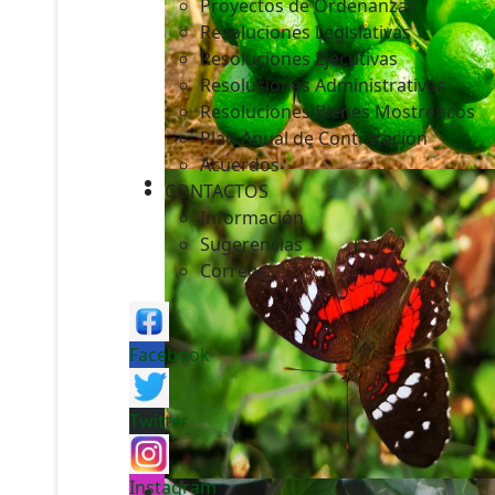
Proyectos de Ordenanzas
Resoluciones Legislativas
Resoluciones Ejecutivas
Resoluciones Administrativas
Resoluciones Bienes Mostrencos
Plan Anual de Contratación
Acuerdos
CONTACTOS
Información
Sugerencias
Correos
Facebook
Twitter
Instagram