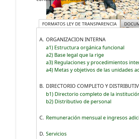
FORMATOS LEY DE TRANSPARENCIA
DOCUM
A.
ORGANIZACION INTERNA
a1) Estructura orgánica funcional
a2) Base legal que la rige
a3) Regulaciones y procedimientos int
a4) Metas y objetivos de las unidades a
B.
DIRECTORIO COMPLETO Y DISTRIBUTI
b1) Directorio completo de la institució
b2) Distributivo de personal
C.
Remuneración mensual e ingresos adic
D.
Servicios