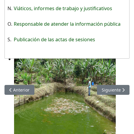
N.
Viáticos, informes de trabajo y justificativos
O.
Responsable de atender la información pública
S.
Publicación de las actas de sesiones
Artículo anterior: Información de JULIO 2022
Artículo siguie
Anterior
Siguiente