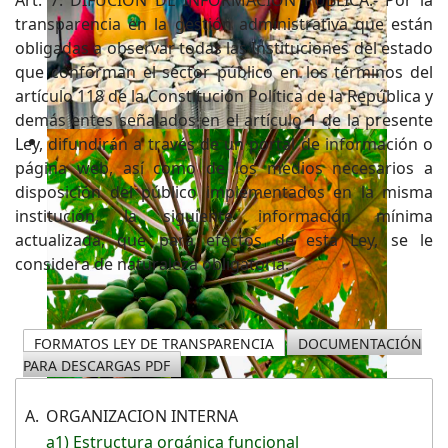
transparencia en la gestión administrativa que están
obligadas a observar todas las Instituciones del estado
que conforman el sector público en los términos del
artículo 118 de la Constitución Política de la República y
demás entes señalados en el artículo 1 de la presente
Ley, difundirán a través de un portal de información o
página web, así como de los medios necesarios a
disposición del público implementados en la misma
institución, la siguiente información mínima
actualizada, que para efectos de esta Ley, se le
considera de naturaleza obligatoria.
FORMATOS LEY DE TRANSPARENCIA
DOCUMENTACIÓN
PARA DESCARGAS PDF
A.
ORGANIZACION INTERNA
a1) Estructura orgánica funcional