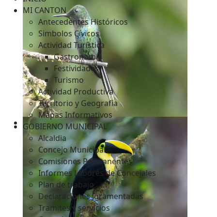
MI CANTON
Antecedentes Históricos
Simbolos Cívicos
c
Actividad Turística
Gastronomía
Festividades
Turismo
Actividad Productiva
Territorio y Geografía
Mapas Informativos
GOBIERNO MUNICIPAL
Alcaldia
Concejo Municipal
Comisiones Permanentes
Informes Labores de Concejales
Plan de trabajo
Declaraciones Juramentadas
Tramites y servicios