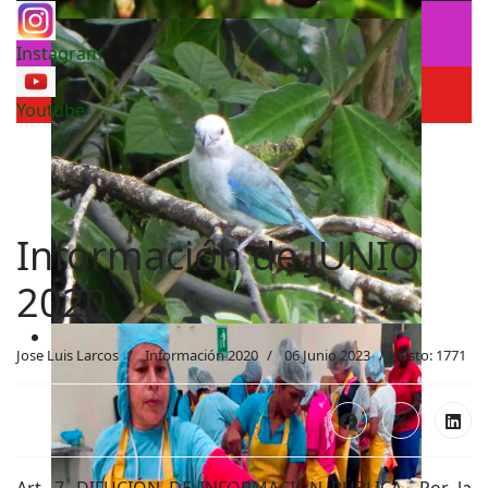
Instagram
Youtube
Información de JUNIO
2020
Jose Luis Larcos
Información 2020
06 Junio 2023
Visto: 1771
Art. 7. DIFUCIÓN DE INFORMACIÓN PÚBLICA.- Por la