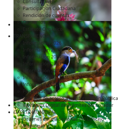
Consultas web
Participación Ciudadana
Rendición de cuentas
Convenios
Estatuto Orgánico
TRANSPARENCIA
Informacion 2026
Informacion 2025
Informacion 2024
Información 2023
Información 2022
Información 2021
Información 2020
Portal Nacional
Solicitud de acceso a la Información Pública
Ventanilla Digital de Trámites del Ecuador
GACETA MUNICIPAL
Ordenes del día Sesiones del Concejo
Municipal