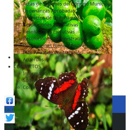
Actas de Sesiones del Concejo Municipal
Ordenanzas Aprobadas
Proyectos de Ordenanzas
Resoluciones Legislativas
Resoluciones Ejecutivas
Resoluciones Administrativas
Resoluciones Bienes Mostrencos
Plan Anual de Contratación
Acuerdos
CONTACTOS
Información
Sugerencias
Correos
Facebook
Twitter