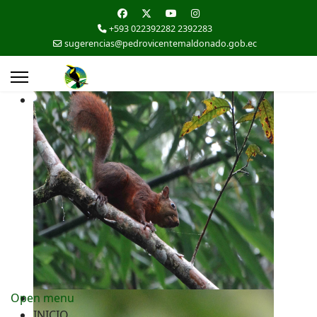
+593 022392282 2392283
sugerencias@pedrovicentemaldonado.gob.ec
Open menu
INICIO