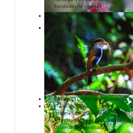
Rendición de cuentas
Convenios
Estatuto Orgánico
TRANSPARENCIA
Informacion 2026
Informacion 2025
Informacion 2024
Información 2023
Información 2022
Información 2021
Información 2020
Portal Nacional
Solicitud de acceso a la Informació
Ventanilla Digital de Trámites del 
GACETA MUNICIPAL
Ordenes del día Sesiones del Conce
Actas de Sesiones del Concejo Muni
Ordenanzas Aprobadas