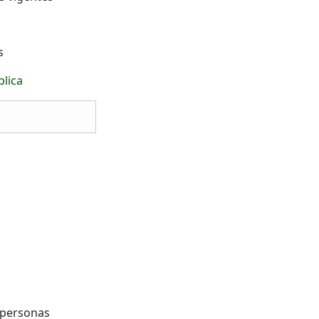
s
blica
s
y personas