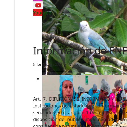
Youtube
Información de EN
Información 2023
Visto: 2443
Art. 7. DIFUCIÓN DE INFORMACIÓN PÚBLICA
Instituciones del estado que conforman el s
señalados en el artículo 1 de la presente 
disposición del público implementados en l
considera de naturaleza obligatoria.