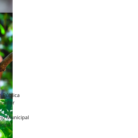
n Pública
Ecuador
jo Municipal
cipal