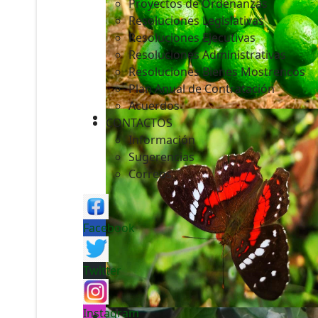
Proyectos de Ordenanzas
Resoluciones Legislativas
Resoluciones Ejecutivas
Resoluciones Administrativas
Resoluciones Bienes Mostrencos
Plan Anual de Contratación
Acuerdos
CONTACTOS
Información
Sugerencias
Correos
Facebook
Twitter
Instagram