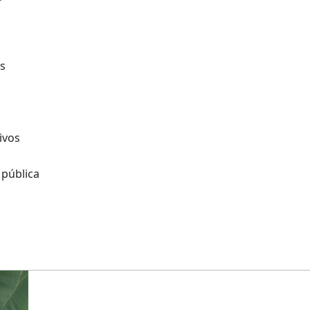
os
tivos
 pública