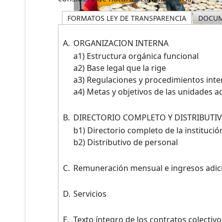
FORMATOS LEY DE TRANSPARENCIA
DOCUM
A.
ORGANIZACION INTERNA
a1) Estructura orgánica funcional
a2) Base legal que la rige
a3) Regulaciones y procedimientos int
a4) Metas y objetivos de las unidades a
B.
DIRECTORIO COMPLETO Y DISTRIBUTI
b1) Directorio completo de la institució
b2) Distributivo de personal
C.
Remuneración mensual e ingresos adic
D.
Servicios
E.
Texto íntegro de los contratos colectivo