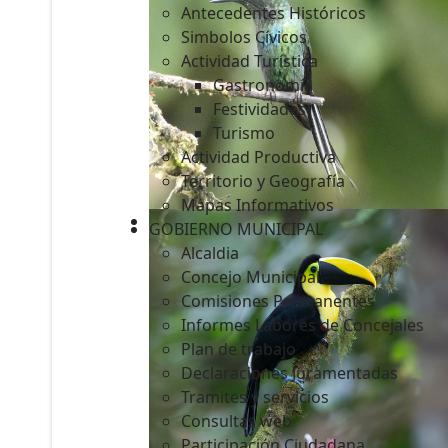
Antecedentes Históricos
Simbolos Cívicos
Actividad Turística
Gastronomía
c
Festividades
Turismo
Actividad Productiva
Territorio y Geografía
Mapas Informativos
GOBIERNO MUNICIPAL
Alcaldia
Concejo Municipal
Comisiones Permanentes
Informes Labores de Concejales
Plan de trabajo
Declaraciones Juramentadas
Tramites y servicios
Consultas web
Participación Ciudadana