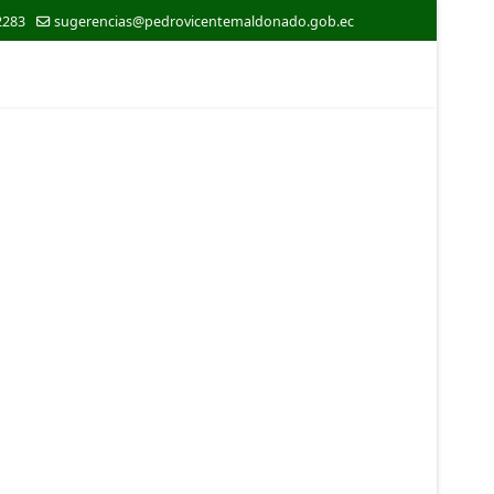
2283
sugerencias@pedrovicentemaldonado.gob.ec