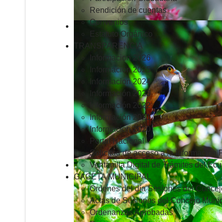
Rendición de cuentas
Convenios
Estatuto Orgánico
TRANSPARENCIA
Informacion 2026
Informacion 2025
Informacion 2024
Información 2023
Información 2022
Información 2021
Información 2020
Portal Nacional
Solicitud de acceso a la Información 
Ventanilla Digital de Trámites del Ec
GACETA MUNICIPAL
Ordenes del día Sesiones del Concej
Actas de Sesiones del Concejo Munic
Ordenanzas Aprobadas