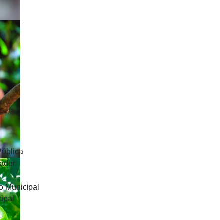
Pública
uador
o Municipal
ipal