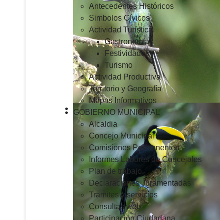
Antecedentes Históricos
Simbolos Cívicos
Actividad Turística
Gastronomía
Festividades
Turismo
Actividad Productiva
Territorio y Geografía
Mapas Informativos
GOBIERNO MUNICIPAL
Alcaldia
Concejo Municipal
Comisiones Permanentes
Informes Labores de Concejales
Plan de trabajo
Declaraciones Juramentadas
Tramites y servicios
Consultas web
Participación Ciudadana