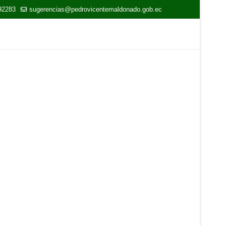
92283
sugerencias@pedrovicentemaldonado.gob.ec