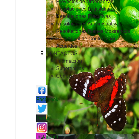
Proyectos de Ordenanzas
Resoluciones Legislativas
Resoluciones Ejecutivas
Resoluciones Administrativas
Resoluciones Bienes Mostrencos
Plan Anual de Contratación
Acuerdos
CONTACTOS
Información
Sugerencias
Correos
Facebook
Twitter
Instagram