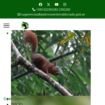
+593 022392282 2392283
sugerencias@pedrovicentemaldonado.gob.ec
Open menu
INICIO