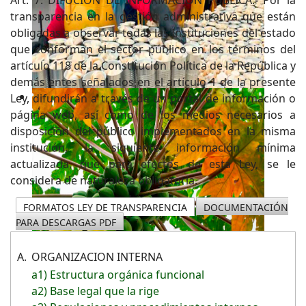
transparencia en la gestión administrativa que están
obligadas a observar todas las Instituciones del estado
que conforman el sector público en los términos del
artículo 118 de la Constitución Política de la República y
demás entes señalados en el artículo 1 de la presente
Ley, difundirán a través de un portal de información o
página web, así como de los medios necesarios a
disposición del público implementados en la misma
institución, la siguiente información mínima
actualizada, que para efectos de esta Ley, se le
considera de naturaleza obligatoria.
FORMATOS LEY DE TRANSPARENCIA
DOCUMENTACIÓN
PARA DESCARGAS PDF
A.
ORGANIZACION INTERNA
a1) Estructura orgánica funcional
a2) Base legal que la rige