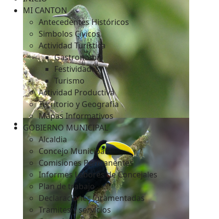
MI CANTON
Antecedentes Históricos
Simbolos Cívicos
c
Actividad Turística
Gastronomía
Festividades
Turismo
Actividad Productiva
Territorio y Geografía
Mapas Informativos
GOBIERNO MUNICIPAL
Alcaldia
Concejo Municipal
Comisiones Permanentes
Informes Labores de Concejales
Plan de trabajo
Declaraciones Juramentadas
Tramites y servicios