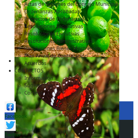
Actas de Sesiones del Concejo Municipal
Ordenanzas Aprobadas
Proyectos de Ordenanzas
Resoluciones Legislativas
Resoluciones Ejecutivas
Resoluciones Administrativas
Resoluciones Bienes Mostrencos
Plan Anual de Contratación
Acuerdos
CONTACTOS
Información
Sugerencias
Correos
Facebook
Twitter