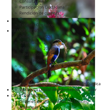
Consultas web
Participación Ciudadana
Rendición de cuentas
Convenios
Estatuto Orgánico
TRANSPARENCIA
Informacion 2026
Informacion 2025
Informacion 2024
Información 2023
Información 2022
Información 2021
Información 2020
Portal Nacional
Solicitud de acceso a la Información Pública
Ventanilla Digital de Trámites del Ecuador
GACETA MUNICIPAL
Ordenes del día Sesiones del Concejo
Municipal