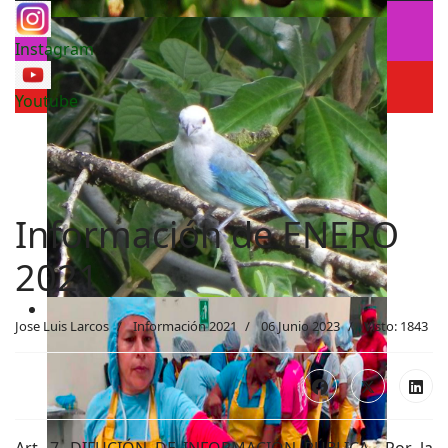
Instagram
Youtube
Información de ENERO
2021
Jose Luis Larcos
Información 2021
06 Junio 2023
Visto: 1843
Art. 7. DIFUCIÓN DE INFORMACIÓN PÚBLICA.- Por la