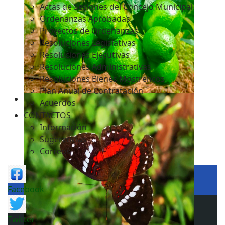
Actas de Sesiones del Concejo Municipal
Ordenanzas Aprobadas
Proyectos de Ordenanzas
Resoluciones Legislativas
Resoluciones Ejecutivas
Resoluciones Administrativas
Resoluciones Bienes Mostrencos
Plan Anual de Contratación
Acuerdos
CONTACTOS
Información
Sugerencias
Correos
Facebook
Twitter