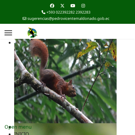
+593 022392282 2392283
sugerencias@pedrovicentemaldonado.gob.ec
Open menu
INICIO