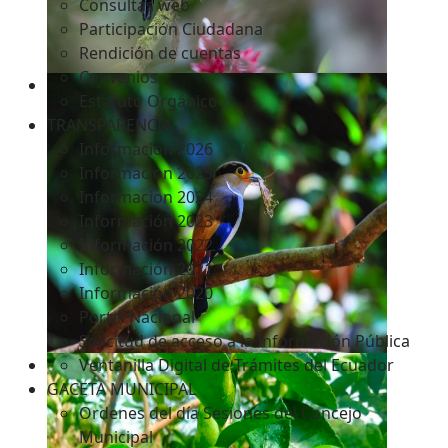
Consultas web
Participación Ciudadana
Rendición de cuentas
Convenios
Estatuto Orgánico
TRANSPARENCIA
Informacion 2026
Informacion 2025
Informacion 2024
Información 2023
Información 2022
Información 2021
Información 2020
Portal Nacional
Solicitud de acceso a la Información Pública
Ventanilla Digital de Trámites del Ecuador
GACETA MUNICIPAL
Ordenes del día Sesiones del Concejo
Municipal