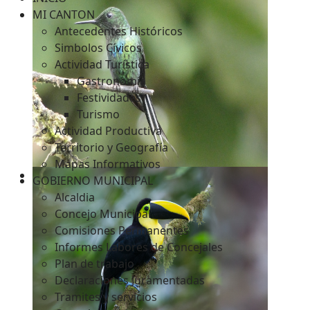
MI CANTON
Antecedentes Históricos
Simbolos Cívicos
c
Actividad Turística
Gastronomía
Festividades
Turismo
Actividad Productiva
Territorio y Geografía
Mapas Informativos
GOBIERNO MUNICIPAL
Alcaldia
Concejo Municipal
Comisiones Permanentes
Informes Labores de Concejales
Plan de trabajo
Declaraciones Juramentadas
Tramites y servicios