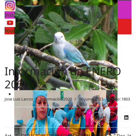
Instagram
Youtube
Información de ENERO
2020
Jose Luis Larcos
Información 2020
06 Junio 2023
Visto: 1803
Art. 7. DIFUCIÓN DE INFORMACIÓN PÚBLICA.- Por la