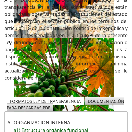
transparencia en la gestión administrativa que están
obligadas a observar todas las Instituciones del estado
que conforman el sector público en los términos del
artículo 118 de la Constitución Política de la República y
demás entes señalados en el artículo 1 de la presente
Ley, difundirán a través de un portal de información o
página web, así como de los medios necesarios a
disposición del público implementados en la misma
institución, la siguiente información mínima
actualizada, que para efectos de esta Ley, se le
considera de naturaleza obligatoria.
FORMATOS LEY DE TRANSPARENCIA
DOCUMENTACIÓN
PARA DESCARGAS PDF
A.
ORGANIZACION INTERNA
a1) Estructura orgánica funcional