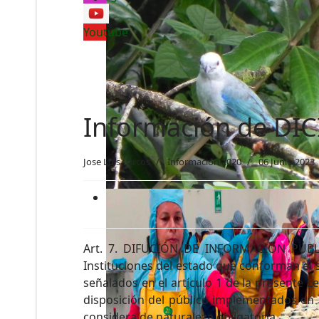
Youtube
Información de DI
Jose Luis Larcos
Información 2020
06 Junio 2023
Art. 7. DIFUCIÓN DE INFORMACIÓN PÚBLICA
Instituciones del estado que conforman el s
señalados en el artículo 1 de la presente 
disposición del público implementados en l
considera de naturaleza obligatoria.