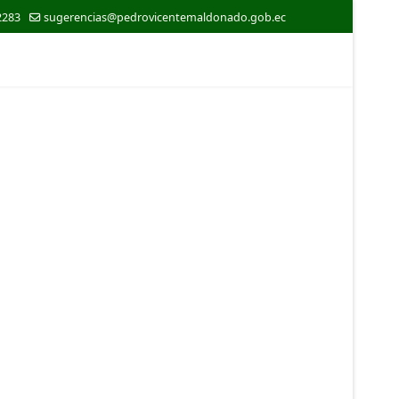
2283
sugerencias@pedrovicentemaldonado.gob.ec