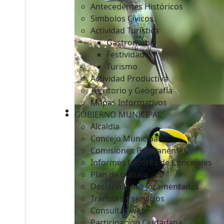
Antecedentes Históricos
Simbolos Cívicos
Actividad Turística
Gastronomía
c
Festividades
Turismo
Actividad Productiva
Territorio y Geografía
Mapas Informativos
GOBIERNO MUNICIPAL
Alcaldia
Concejo Municipal
Comisiones Permanentes
Informes Labores de Concejales
Plan de trabajo
Declaraciones Juramentadas
Tramites y servicios
Consultas web
Participación Ciudadana