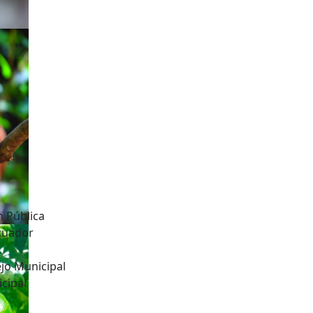
n Pública
Ecuador
jo Municipal
cipal