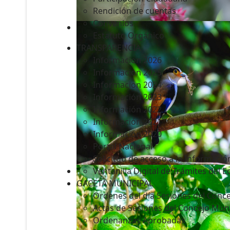
Rendición de cuentas
Convenios
Estatuto Orgánico
TRANSPARENCIA
Informacion 2026
Informacion 2025
Informacion 2024
Información 2023
Información 2022
Información 2021
Información 2020
Portal Nacional
Solicitud de acceso a la Informació
Ventanilla Digital de Trámites del 
GACETA MUNICIPAL
Ordenes del día Sesiones del Conce
Actas de Sesiones del Concejo Muni
Ordenanzas Aprobadas