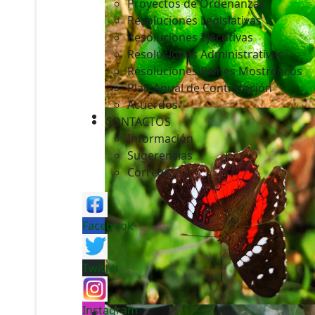
Proyectos de Ordenanzas
Resoluciones Legislativas
Resoluciones Ejecutivas
Resoluciones Administrativas
Resoluciones Bienes Mostrencos
Plan Anual de Contratación
Acuerdos
CONTACTOS
Información
Sugerencias
Correos
Facebook
Twitter
Instagram