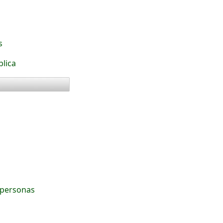
s
blica
s
 personas