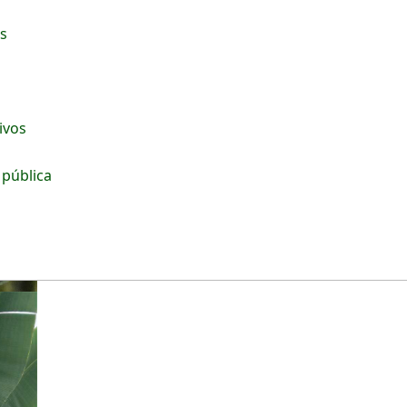
os
tivos
 pública