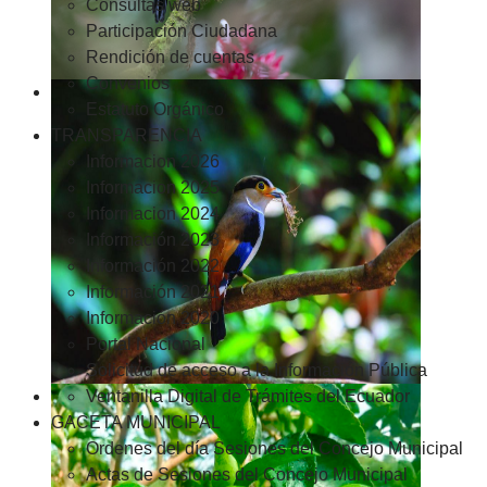
Consultas web
Participación Ciudadana
Rendición de cuentas
Convenios
Estatuto Orgánico
TRANSPARENCIA
Informacion 2026
Informacion 2025
Informacion 2024
Información 2023
Información 2022
Información 2021
Información 2020
Portal Nacional
Solicitud de acceso a la Información Pública
Ventanilla Digital de Trámites del Ecuador
GACETA MUNICIPAL
Ordenes del día Sesiones del Concejo Municipal
Actas de Sesiones del Concejo Municipal