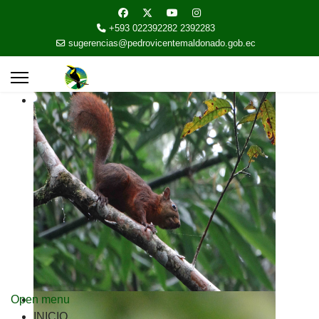
+593 022392282 2392283
sugerencias@pedrovicentemaldonado.gob.ec
Open menu
INICIO