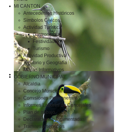
MI CANTON
Antecedentes Históricos
Simbolos Cívicos
Actividad Turística
Gastronomía
Festividades
Turismo
Actividad Productiva
Territorio y Geografía
Mapas Informativos
GOBIERNO MUNICIPAL
Alcaldia
Concejo Municipal
Comisiones Permanentes
Informes Labores de Concejales
Plan de trabajo
Declaraciones Juramentadas
Tramites y servicios