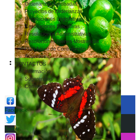
Ordenanzas Aprobadas
Proyectos de Ordenanzas
Resoluciones Legislativas
Resoluciones Ejecutivas
Resoluciones Administrativas
Resoluciones Bienes Mostrencos
Plan Anual de Contratación
Acuerdos
CONTACTOS
Información
Sugerencias
Correos
Facebook
Twitter