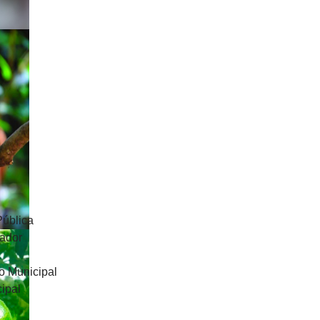
Pública
uador
o Municipal
ipal