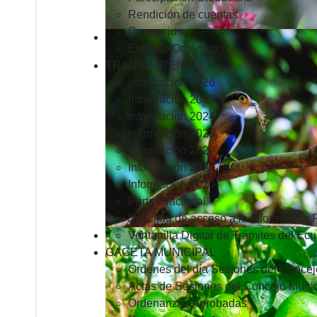
Rendición de cuentas
Convenios
Estatuto Orgánico
TRANSPARENCIA
Informacion 2026
Informacion 2025
Informacion 2024
Información 2023
Información 2022
Información 2021
Información 2020
Portal Nacional
Solicitud de acceso a la Información 
Ventanilla Digital de Trámites del Ec
GACETA MUNICIPAL
Ordenes del día Sesiones del Concej
Actas de Sesiones del Concejo Munic
Ordenanzas Aprobadas