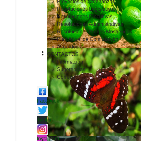
Proyectos de Ordenanzas
Resoluciones Legislativas
Resoluciones Ejecutivas
Resoluciones Administrativas
Resoluciones Bienes Mostrencos
Plan Anual de Contratación
Acuerdos
CONTACTOS
Información
Sugerencias
Correos
Facebook
Twitter
Instagram