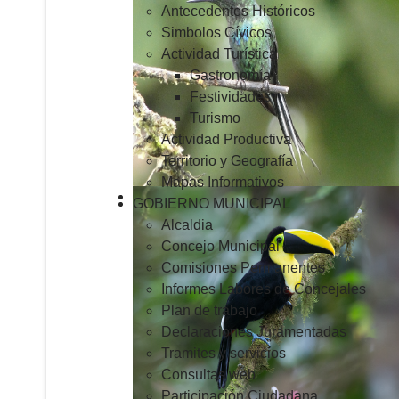
Antecedentes Históricos
Simbolos Cívicos
Actividad Turística
Gastronomía
Festividades
Turismo
Actividad Productiva
Territorio y Geografía
Mapas Informativos
GOBIERNO MUNICIPAL
Alcaldia
Concejo Municipal
Comisiones Permanentes
Informes Labores de Concejales
Plan de trabajo
Declaraciones Juramentadas
Tramites y servicios
Consultas web
Participación Ciudadana