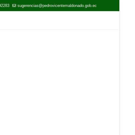
92283
sugerencias@pedrovicentemaldonado.gob.ec