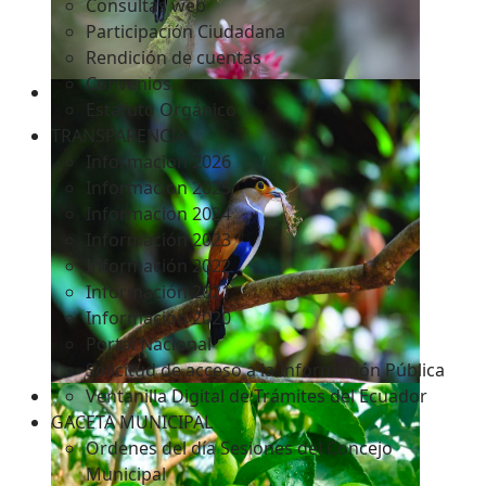
Consultas web
Participación Ciudadana
Rendición de cuentas
Convenios
Estatuto Orgánico
TRANSPARENCIA
Informacion 2026
Informacion 2025
Informacion 2024
Información 2023
Información 2022
Información 2021
Información 2020
Portal Nacional
Solicitud de acceso a la Información Pública
Ventanilla Digital de Trámites del Ecuador
GACETA MUNICIPAL
Ordenes del día Sesiones del Concejo
Municipal