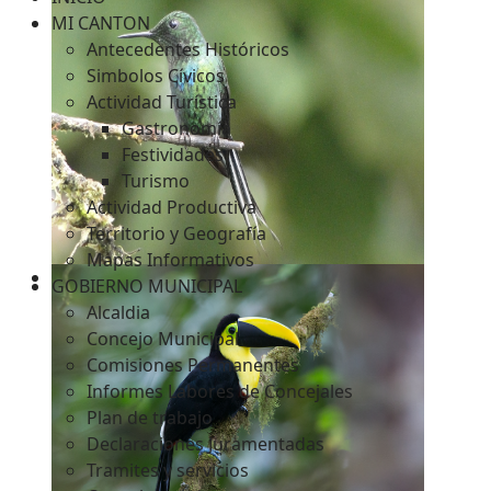
MI CANTON
Antecedentes Históricos
Simbolos Cívicos
c
Actividad Turística
Gastronomía
Festividades
Turismo
Actividad Productiva
Territorio y Geografía
Mapas Informativos
GOBIERNO MUNICIPAL
Alcaldia
Concejo Municipal
Comisiones Permanentes
Informes Labores de Concejales
Plan de trabajo
Declaraciones Juramentadas
Tramites y servicios