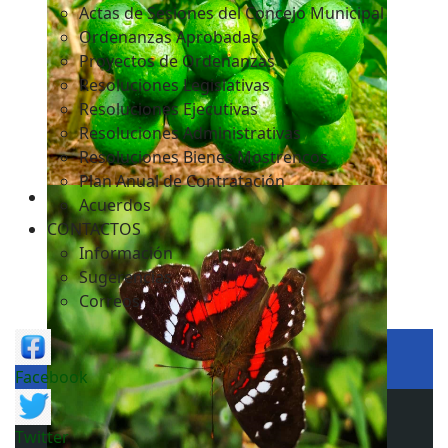
Actas de Sesiones del Concejo Municipal
Ordenanzas Aprobadas
Proyectos de Ordenanzas
Resoluciones Legislativas
Resoluciones Ejecutivas
Resoluciones Administrativas
Resoluciones Bienes Mostrencos
Plan Anual de Contratación
Acuerdos
CONTACTOS
Información
Sugerencias
Correos
Facebook
Twitter