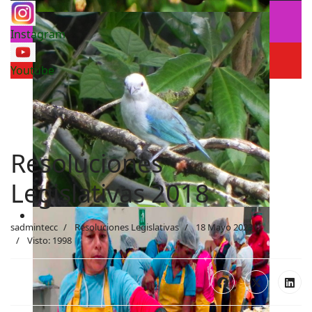
Instagram
Youtube
Resoluciones
Legislativas 2018
sadmintecc
Resoluciones Legislativas
18 Mayo 2023
Visto: 1998