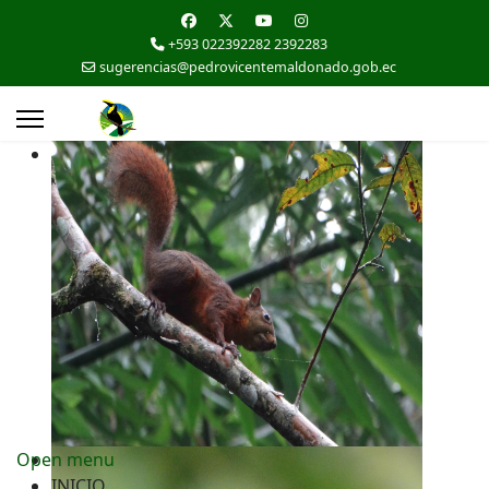
+593 022392282 2392283
sugerencias@pedrovicentemaldonado.gob.ec
Open menu
INICIO