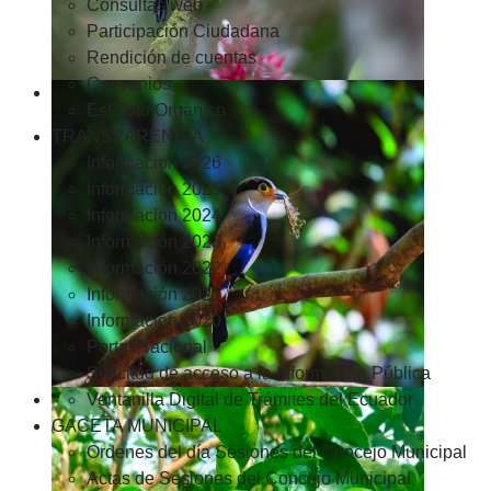
Consultas web
Participación Ciudadana
Rendición de cuentas
Convenios
Estatuto Orgánico
TRANSPARENCIA
Informacion 2026
Informacion 2025
Informacion 2024
Información 2023
Información 2022
Información 2021
Información 2020
Portal Nacional
Solicitud de acceso a la Información Pública
Ventanilla Digital de Trámites del Ecuador
GACETA MUNICIPAL
Ordenes del día Sesiones del Concejo Municipal
Actas de Sesiones del Concejo Municipal