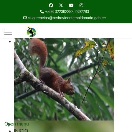
+593 022392282 2392283
sugerencias@pedrovicentemaldonado.gob.ec
Open menu
INICIO