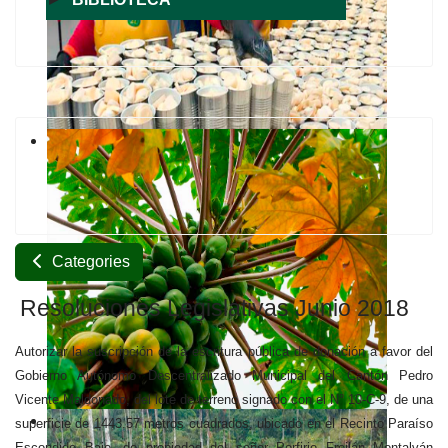
Categories
Resoluciones Legislativas Junio 2018
Autorizar la suscripción de la escritura pública de donación a favor del
Gobierno Autónomo Descentralizado Municipal del Cantón Pedro
Vicente Maldonado, del lote de terreno signado con el N° 10-C-9, de una
superficie de 1443.57 metros cuadrados, ubicado en el Recinto Paraíso
Escondido Bajo, de propiedad del señor Porfirio Froilán Montalván