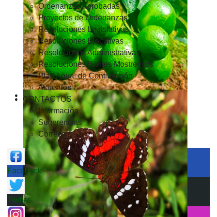
Ordenanzas Aprobadas
Proyectos de Ordenanzas
Resoluciones Legislativas
Resoluciones Ejecutivas
Resoluciones Administrativas
Resoluciones Bienes Mostrencos
Plan Anual de Contratación
Acuerdos
CONTACTOS
Información
Sugerencias
Correos
Facebook
Twitter