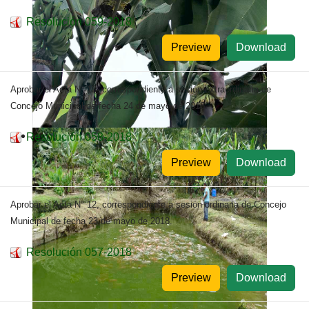
Resolución 059-2018
Preview
Download
Aprobar el Acta N° 13, correspondiente a sesión extraordinaria de
Concejo Municipal de fecha 24 de mayo de 2018.
Resolución 058-2018
Preview
Download
Aprobar el Acta N° 12, correspondiente a sesión ordinaria de Concejo
Municipal de fecha 23 de mayo de 2018.
Resolución 057-2018
Preview
Download