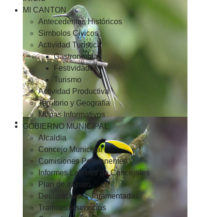
MI CANTON
Antecedentes Históricos
Simbolos Cívicos
Actividad Turística
Gastronomía
Festividades
Turismo
Actividad Productiva
Territorio y Geografía
Mapas Informativos
GOBIERNO MUNICIPAL
Alcaldia
Concejo Municipal
Comisiones Permanentes
Informes Labores de Concejales
Plan de trabajo
Declaraciones Juramentadas
Tramites y servicios