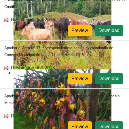
Castillo.
Resolución 064-2018
Preview
Download
Aprobar el Acta N° 17, correspondiente a sesión extraordinaria de
Concejo Municipal de fecha 11 de junio de 2018.
Resolución 063-2018
Preview
Download
Aprobar el Acta N° 16, correspondiente a sesión ordinaria de Concejo
Municipal de fecha 6 de junio de 2018.
Resolución 062-2018
Preview
Download