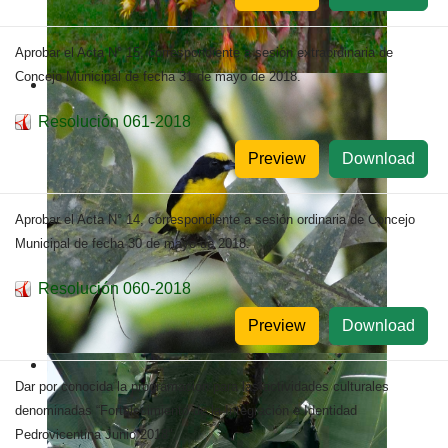
Aprobar el Acta N° 15, correspondiente a sesión extraordinaria de
Concejo Municipal de fecha 31 de mayo de 2018.
Resolución 061-2018
Preview
Download
Aprobar el Acta N° 14, correspondiente a sesión ordinaria de Concejo
Municipal de fecha 30 de mayo de 2018.
Resolución 060-2018
Preview
Download
Dar por conocida la programación para las actividades culturales
denominadas “Fortalecimiento de la Integración e Identidad
Pedrovicentina Junio 2018".