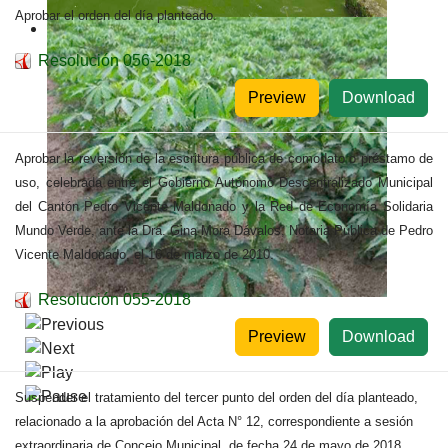
Aprobar el orden del día planteado.
Resolución 056-2018
Preview
Download
Aprobar la reversión de la escritura pública de comodato o préstamo de
uso, celebrada entre el Gobierno Autónomo Descentralizado Municipal
del Cantón Pedro Vicente Maldonado y la Red de Economía Solidaria
Mundo Verde, ante la Dra. Gina Mora Dávalos, Notaria Pública de Pedro
Vicente Maldonado, el 16 de marzo de 2010.
Resolución 055-2018
Preview
Download
Suspender el tratamiento del tercer punto del orden del día planteado,
relacionado a la aprobación del Acta N° 12, correspondiente a sesión
extraordinaria de Concejo Municipal, de fecha 24 de mayo de 2018.