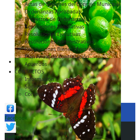
Actas de Sesiones del Concejo Municipal
Ordenanzas Aprobadas
Proyectos de Ordenanzas
Resoluciones Legislativas
Resoluciones Ejecutivas
Resoluciones Administrativas
Resoluciones Bienes Mostrencos
Plan Anual de Contratación
Acuerdos
CONTACTOS
Información
Sugerencias
Correos
Facebook
Twitter