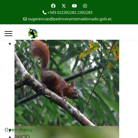
+593 022392282 2392283
sugerencias@pedrovicentemaldonado.gob.ec
Open menu
INICIO