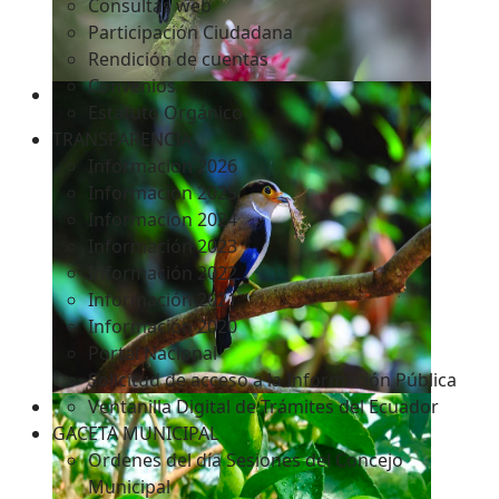
Consultas web
Participación Ciudadana
Rendición de cuentas
Convenios
Estatuto Orgánico
TRANSPARENCIA
Informacion 2026
Informacion 2025
Informacion 2024
Información 2023
Información 2022
Información 2021
Información 2020
Portal Nacional
Solicitud de acceso a la Información Pública
Ventanilla Digital de Trámites del Ecuador
GACETA MUNICIPAL
Ordenes del día Sesiones del Concejo
Municipal