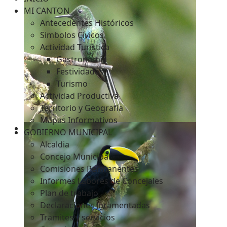
MI CANTON
Antecedentes Históricos
Simbolos Cívicos
c
Actividad Turística
Gastronomía
Festividades
Turismo
Actividad Productiva
Territorio y Geografía
Mapas Informativos
GOBIERNO MUNICIPAL
Alcaldia
Concejo Municipal
Comisiones Permanentes
Informes Labores de Concejales
Plan de trabajo
Declaraciones Juramentadas
Tramites y servicios