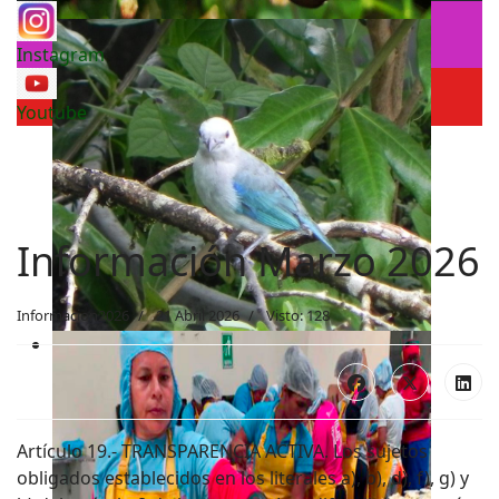
Instagram
Youtube
Información Marzo 2026
Informacion2026
21 Abril 2026
Visto: 128
Artículo 19.- TRANSPARENCIA ACTIVA. Los sujetos
obligados establecidos en los literales a), b), d), f), g) y