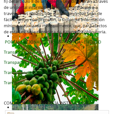
h) del artículo 8 de la presente Ley, difundirán a través
de un portal informático web de información o a
través de los medios que dispongan, y que sean de
fácil acceso y comprensión, la siguiente información
mínima actualizada mensualmente, que, para efectos
de esta Ley, se la considera de naturaleza obligatoria.
PORTAL NACIONAL DE TRANSPARENCIA - ENTIDAD
Transparencia Activa
Transparencia Focalizada
Transparencia Colaborativa
Transparencia Pasiva
COMITE DE TRANSPARENCIA INSTITUCIONAL