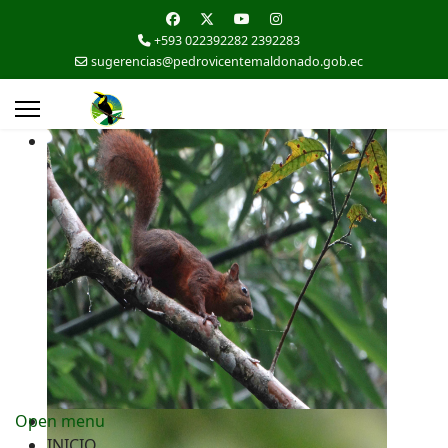
+593 022392282 2392283
sugerencias@pedrovicentemaldonado.gob.ec
Open menu
INICIO