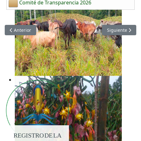
Comité de Transparencia 2026
Artículo anterior: Información Abril 2026
Artículo siguie
Anterior
Siguiente
REGISTRO DE LA