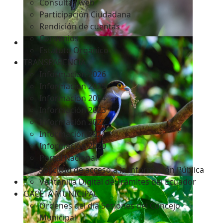
Consultas web
Participación Ciudadana
Rendición de cuentas
Convenios
Estatuto Orgánico
TRANSPARENCIA
Informacion 2026
Informacion 2025
Informacion 2024
Información 2023
Información 2022
Información 2021
Información 2020
Portal Nacional
Solicitud de acceso a la Información Pública
Ventanilla Digital de Trámites del Ecuador
GACETA MUNICIPAL
Ordenes del día Sesiones del Concejo
Municipal