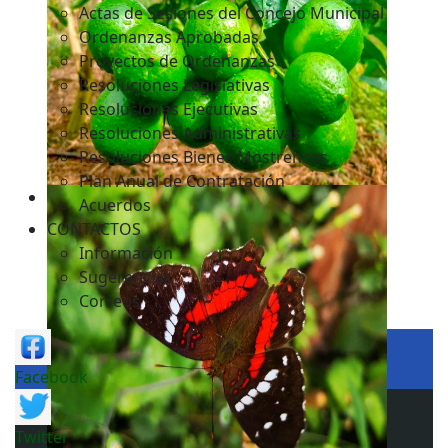
Actas de Sesiones del Concejo Municipal
Ordenanzas Aprobadas
Proyectos de Ordenanzas
Resoluciones Legislativas
Resoluciones Ejecutivas
Resoluciones Administrativas
Resoluciones Bienes Mostrencos
Plan Anual de Contratación
Acuerdos
CONTACTOS
Información
Sugerencias
Correos
Facebook
Twitter