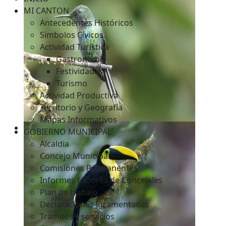
MI CANTON
Antecedentes Históricos
Simbolos Cívicos
c
Actividad Turística
Gastronomía
Festividades
Turismo
Actividad Productiva
Territorio y Geografía
Mapas Informativos
GOBIERNO MUNICIPAL
Alcaldia
Concejo Municipal
Comisiones Permanentes
Informes Labores de Concejales
Plan de trabajo
Declaraciones Juramentadas
Tramites y servicios