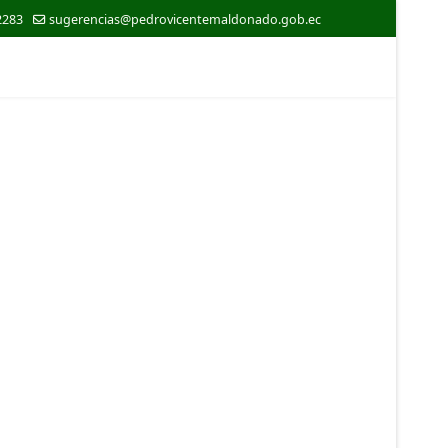
2283
sugerencias@pedrovicentemaldonado.gob.ec