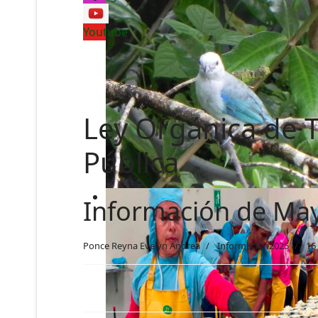
Youtube
Ley Orgánica de T
Pública
Información de Ma
Ponce Reyna Evelyn Andrea
Informacion2025
16