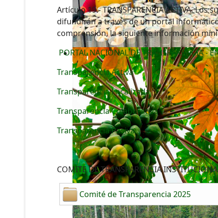
Artículo 19.- TRANSPARENCIA ACTIVA. Los sujeto
difundirán a través de un portal informátic
comprensión, la siguiente información míni
PORTAL NACIONAL DE TRANSPARENCIA - E
Transparencia Activa
Transparencia Focalizada
Transparencia Colaborativa
Transparencia Pasiva
COMITE DE TRANSPARENCIA INSTITUCIONA
Comité de Transparencia 2025