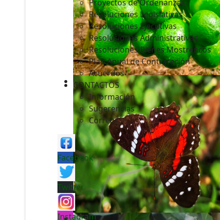
Proyectos de Ordenanzas
Resoluciones Legislativas
Resoluciones Ejecutivas
Resoluciones Administrativas
Resoluciones Bienes Mostrencos
Plan Anual de Contratación
Acuerdos
CONTACTOS
Información
Sugerencias
Correos
Facebook
Twitter
Instagram