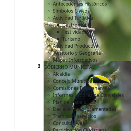
Antecedentes Históricos
Simbolos Cívicos
Actividad Turística
Gastronomía
c
Festividades
Turismo
Actividad Productiva
Territorio y Geografía
Mapas Informativos
GOBIERNO MUNICIPAL
Alcaldia
Concejo Municipal
Comisiones Permanentes
Informes Labores de Concejales
Plan de trabajo
Declaraciones Juramentadas
Tramites y servicios
Consultas web
Participación Ciudadana