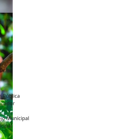
n Pública
Ecuador
jo Municipal
cipal