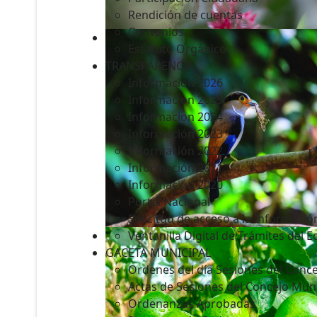
Rendición de cuentas
Convenios
Estatuto Orgánico
TRANSPARENCIA
Informacion 2026
Informacion 2025
Informacion 2024
Información 2023
Información 2022
Información 2021
Información 2020
Portal Nacional
Solicitud de acceso a la Informació
Ventanilla Digital de Trámites del 
GACETA MUNICIPAL
Ordenes del día Sesiones del Conce
Actas de Sesiones del Concejo Muni
Ordenanzas Aprobadas