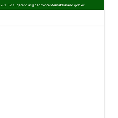
2283
sugerencias@pedrovicentemaldonado.gob.ec