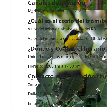
Canales de atención
Mediante Ventanilla - Presencial
¿Cuál es el costo del trámit
Valor del aviso de alcabalas 1% del RBU vig
Valor del impuesto de alcabalas el 1% del va
¿Dónde y Cual es el horario
Unidad de Rentas municipales del GAD Mun
Horario: 08:00 am a 17:00 pm
Contacto para atención ci
Ximena Lara – Jefe de Rentas
Dally Muñoz – Asistente Rentas
Email:
rentasm@pedrovicentemaldonado.g