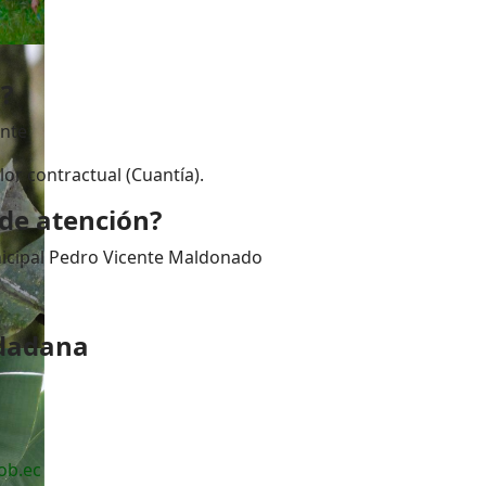
e?
ente
lor contractual (Cuantía).
 de atención?
icipal Pedro Vicente Maldonado
udadana
ob.ec