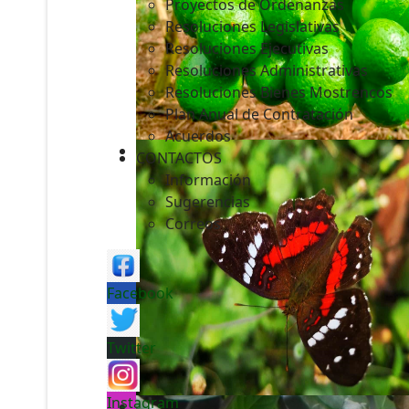
Proyectos de Ordenanzas
Resoluciones Legislativas
Resoluciones Ejecutivas
Resoluciones Administrativas
Resoluciones Bienes Mostrencos
Plan Anual de Contratación
Acuerdos
CONTACTOS
Información
Sugerencias
Correos
Facebook
Twitter
Instagram