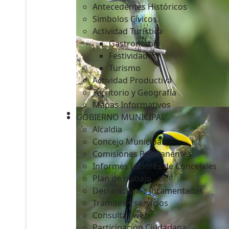
Antecedentes Históricos
Simbolos Cívicos
Actividad Turística
Gastronomía
c
Festividades
Turismo
Actividad Productiva
Territorio y Geografía
Mapas Informativos
GOBIERNO MUNICIPAL
Alcaldia
Concejo Municipal
Comisiones Permanentes
Informes Labores de Concejales
Plan de trabajo
Declaraciones Juramentadas
Tramites y servicios
Consultas web
Participación Ciudadana