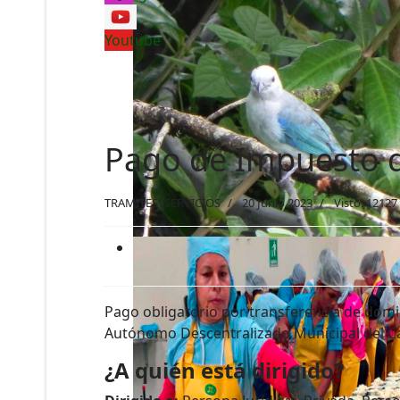
Youtube
Pago de Impuesto d
TRAMITESYSERVICIOS
20 Junio 2023
Visto: 12127
Pago obligatorio por transferencia de domin
Autónomo Descentralizado Municipal del C
¿A quién está dirigido?