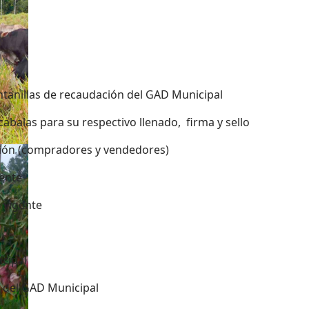
entanillas de recaudación del GAD Municipal
lcabalas para su respectivo llenado, firma y sello
ación (compradores y vendedores)
gente
 vigente
icipal
n del GAD Municipal