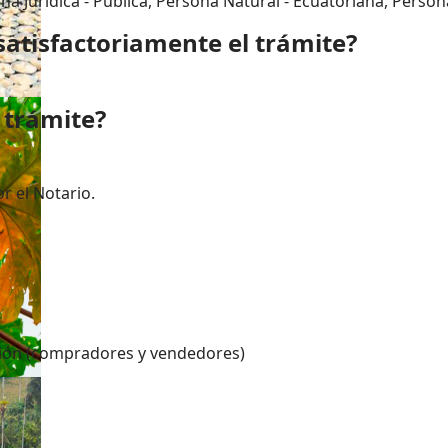
na Jurídica - Pública, Persona Natural - Ecuatoriana, Person
satisfactoriamente el trámite?
 trámite?
r el Notario.
ación (compradores y vendedores)