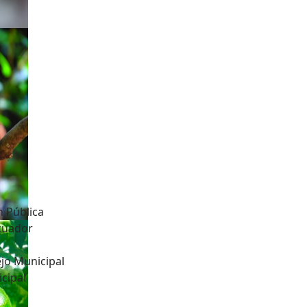
n Pública
Ecuador
jo Municipal
cipal