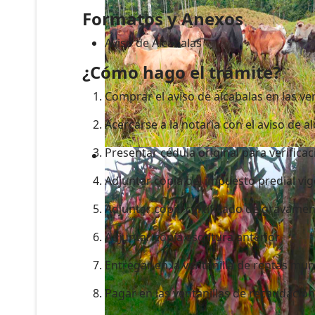
Formatos y Anexos
Aviso de Alcabalas
¿Cómo hago el trámite?
Comprar el aviso de alcabalas en las v
Acercarse a la notaria con el aviso de a
Presentar cédula original para verific
Adjuntar copia del impuesto predial vi
Adjuntar copia certificado de gravamen
Adjuntar copia escritura anterior
Entregar en la ventanilla de rentas mun
Pagar en las ventanillas de recaudació