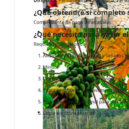
Dirigido a:
Persona Jurídica - Privada, Perso
¿Qué obtendré si completo 
Comprobante de pago de alcabalas
¿Qué necesito para hacer el
Requisitos Obligatorios
Avisos de Alcabala firmada y sellados po
Minuta
Copia impuesto predial año vigente
Copia certificado de gravamen vigente
Presentar cédula original para verific
Copia escritura anterior