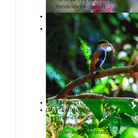
Rendición de cuentas
Convenios
Estatuto Orgánico
TRANSPARENCIA
Informacion 2026
Informacion 2025
Informacion 2024
Información 2023
Información 2022
Información 2021
Información 2020
Portal Nacional
Solicitud de acceso a la Informació
Ventanilla Digital de Trámites del 
GACETA MUNICIPAL
Ordenes del día Sesiones del Conce
Actas de Sesiones del Concejo Muni
Ordenanzas Aprobadas