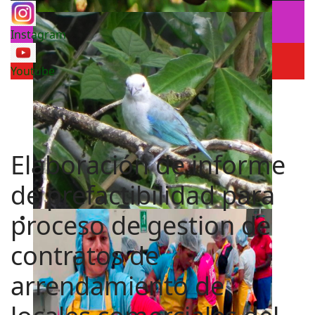
Instagram
Youtube
Elaboración de informe
de prefactibilidad para
proceso de gestion de
contratos de
arrendamiento de