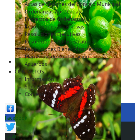
Actas de Sesiones del Concejo Municipal
Ordenanzas Aprobadas
Proyectos de Ordenanzas
Resoluciones Legislativas
Resoluciones Ejecutivas
Resoluciones Administrativas
Resoluciones Bienes Mostrencos
Plan Anual de Contratación
Acuerdos
CONTACTOS
Información
Sugerencias
Correos
Facebook
Twitter