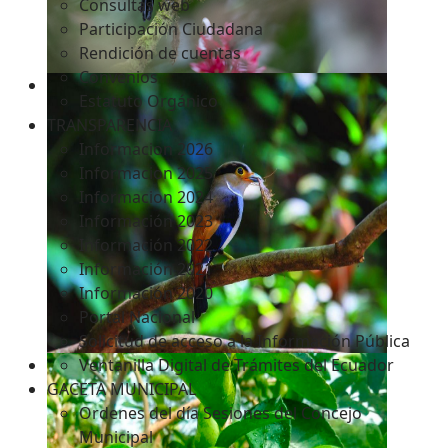
Consultas web
Participación Ciudadana
Rendición de cuentas
Convenios
Estatuto Orgánico
TRANSPARENCIA
Informacion 2026
Informacion 2025
Informacion 2024
Información 2023
Información 2022
Información 2021
Información 2020
Portal Nacional
Solicitud de acceso a la Información Pública
Ventanilla Digital de Trámites del Ecuador
GACETA MUNICIPAL
Ordenes del día Sesiones del Concejo
Municipal