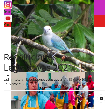
Instagram
Youtube
Resoluciones
Legislativas 2021
sadmintecc
Resoluciones Legislativas
18 Mayo 2023
Visto: 2156