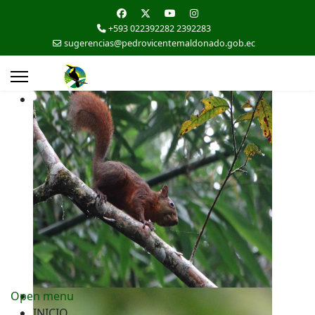
+593 022392282 2392283
sugerencias@pedrovicentemaldonado.gob.ec
Open menu
INICIO