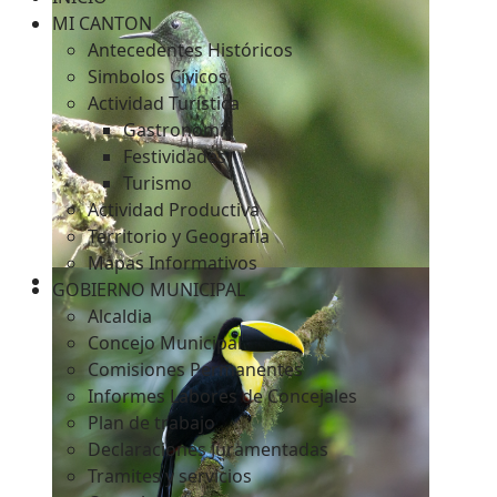
MI CANTON
Antecedentes Históricos
Simbolos Cívicos
c
Actividad Turística
Gastronomía
Festividades
Turismo
Actividad Productiva
Territorio y Geografía
Mapas Informativos
GOBIERNO MUNICIPAL
Alcaldia
Concejo Municipal
Comisiones Permanentes
Informes Labores de Concejales
Plan de trabajo
Declaraciones Juramentadas
Tramites y servicios