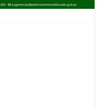
2283
sugerencias@pedrovicentemaldonado.gob.ec