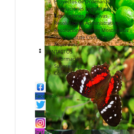
Proyectos de Ordenanzas
Resoluciones Legislativas
Resoluciones Ejecutivas
Resoluciones Administrativas
Resoluciones Bienes Mostrencos
Plan Anual de Contratación
Acuerdos
CONTACTOS
Información
Sugerencias
Correos
Facebook
Twitter
Instagram