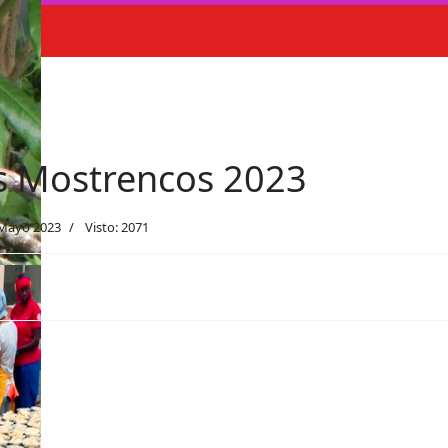
s Mostrencos 2023
Mayo 2023
Visto: 2071
ncos 2024