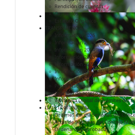
Rendición de cuentas
Convenios
Estatuto Orgánico
TRANSPARENCIA
Informacion 2026
Informacion 2025
Informacion 2024
Información 2023
Información 2022
Información 2021
Información 2020
Portal Nacional
Solicitud de acceso a la Informació
Ventanilla Digital de Trámites del 
GACETA MUNICIPAL
Ordenes del día Sesiones del Conce
Actas de Sesiones del Concejo Muni
Ordenanzas Aprobadas