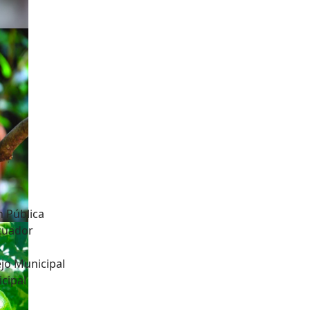
n Pública
Ecuador
jo Municipal
cipal