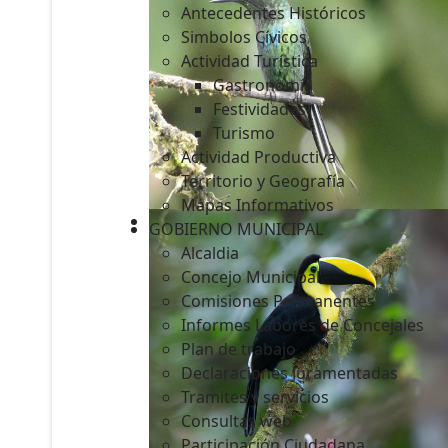
Antecedentes Históricos
Simbolos Cívicos
Actividad Turística
Gastronomía
c
Festividades
Turismo
Actividad Productiva
Territorio y Geografía
Mapas Informativos
GOBIERNO MUNICIPAL
Alcaldia
Concejo Municipal
Comisiones Permanentes
Informes Labores de Concejales
Plan de trabajo
Declaraciones Juramentadas
Tramites y servicios
Consultas web
Participación Ciudadana