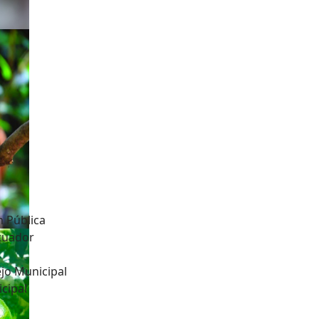
n Pública
Ecuador
jo Municipal
cipal