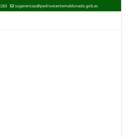
2283
sugerencias@pedrovicentemaldonado.gob.ec