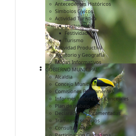
Antecedentes Históricos
Simbolos Cívicos
Actividad Turística
Gastronomía
c
Festividades
Turismo
Actividad Productiva
Territorio y Geografía
Mapas Informativos
GOBIERNO MUNICIPAL
Alcaldia
Concejo Municipal
Comisiones Permanentes
Informes Labores de Concejales
Plan de trabajo
Declaraciones Juramentadas
Tramites y servicios
Consultas web
Participación Ciudadana