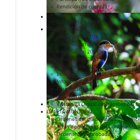
Rendición de cuentas
Convenios
Estatuto Orgánico
TRANSPARENCIA
Informacion 2026
Informacion 2025
Informacion 2024
Información 2023
Información 2022
Información 2021
Información 2020
Portal Nacional
Solicitud de acceso a la Informació
Ventanilla Digital de Trámites del 
GACETA MUNICIPAL
Ordenes del día Sesiones del Conce
Actas de Sesiones del Concejo Muni
Ordenanzas Aprobadas