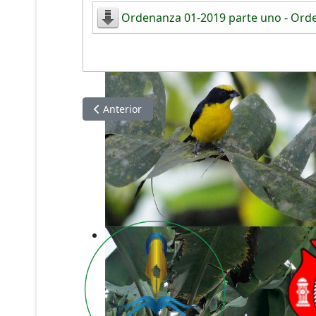
Ordenanza 01-2019 parte uno - Orden
Artículo anterior: Ordenanzas aprobadas el añ
Anterior