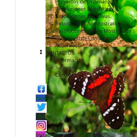
Proyectos de Ordenanzas
Resoluciones Legislativas
Resoluciones Ejecutivas
Resoluciones Administrativas
Resoluciones Bienes Mostrencos
Plan Anual de Contratación
Acuerdos
CONTACTOS
Información
Sugerencias
Correos
Facebook
Twitter
Instagram