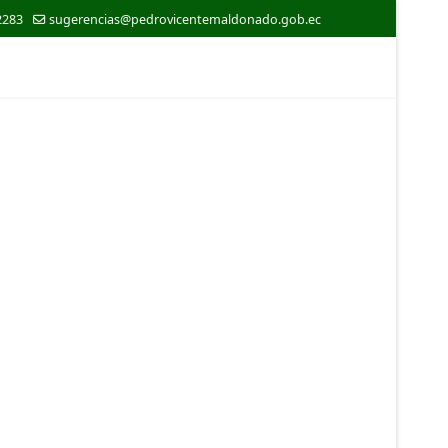
2283
sugerencias@pedrovicentemaldonado.gob.ec