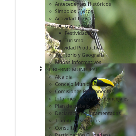
Antecedentes Históricos
Simbolos Cívicos
Actividad Turística
Gastronomía
c
Festividades
Turismo
Actividad Productiva
Territorio y Geografía
Mapas Informativos
GOBIERNO MUNICIPAL
Alcaldia
Concejo Municipal
Comisiones Permanentes
Informes Labores de Concejales
Plan de trabajo
Declaraciones Juramentadas
Tramites y servicios
Consultas web
Participación Ciudadana