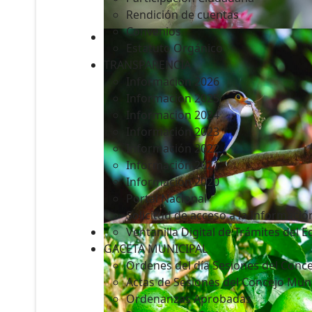
Rendición de cuentas
Convenios
Estatuto Orgánico
TRANSPARENCIA
Informacion 2026
Informacion 2025
Informacion 2024
Información 2023
Información 2022
Información 2021
Información 2020
Portal Nacional
Solicitud de acceso a la Informació
Ventanilla Digital de Trámites del 
GACETA MUNICIPAL
Ordenes del día Sesiones del Conce
Actas de Sesiones del Concejo Muni
Ordenanzas Aprobadas