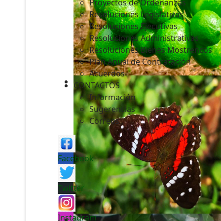
Proyectos de Ordenanzas
Resoluciones Legislativas
Resoluciones Ejecutivas
Resoluciones Administrativas
Resoluciones Bienes Mostrencos
Plan Anual de Contratación
Acuerdos
CONTACTOS
Información
Sugerencias
Correos
Facebook
Twitter
Instagram