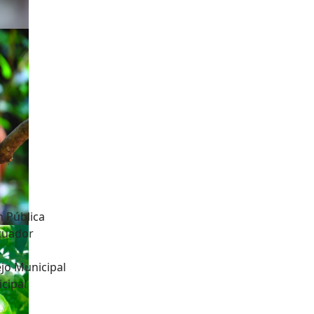
n Pública
Ecuador
jo Municipal
cipal