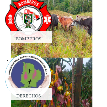
BOMBEROS
DERECHOS