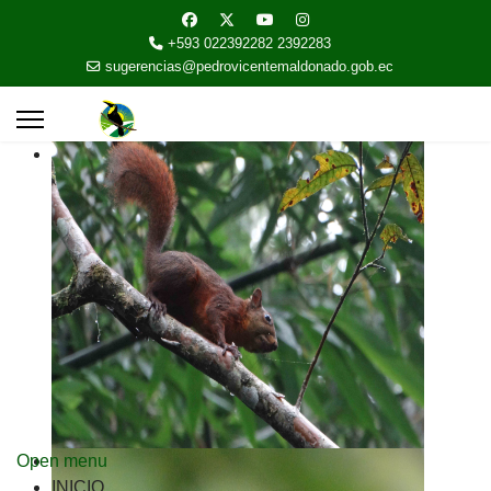
+593 022392282 2392283
sugerencias@pedrovicentemaldonado.gob.ec
Open menu
INICIO