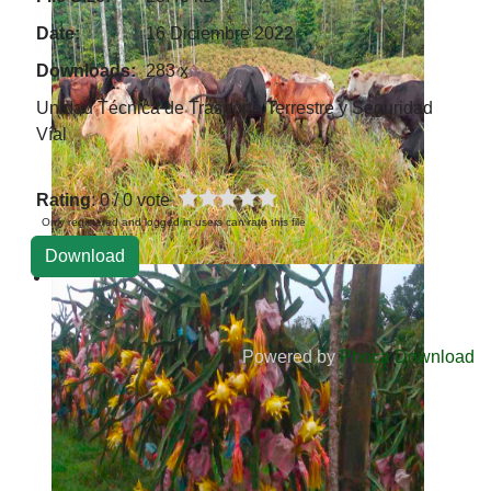
Date:
16 Diciembre 2022
Downloads:
283 x
Unidad Técnica de Trasporte Terrestre y Seguridad
Víal
Rating
: 0 / 0 vote
Only registered and logged in users can rate this file
Powered by
Phoca Download