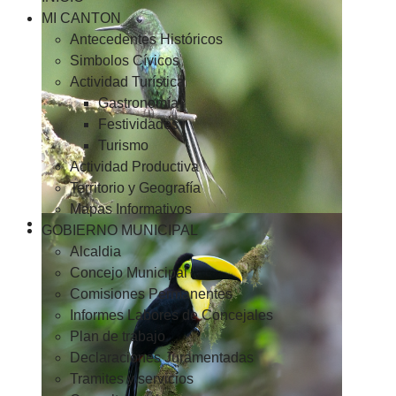
MI CANTON
Antecedentes Históricos
Simbolos Cívicos
Actividad Turística
Gastronomía
Festividades
Turismo
Actividad Productiva
Territorio y Geografía
Mapas Informativos
GOBIERNO MUNICIPAL
Alcaldia
Concejo Municipal
Comisiones Permanentes
Informes Labores de Concejales
Plan de trabajo
Declaraciones Juramentadas
Tramites y servicios