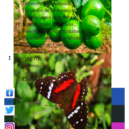
Ordenanzas Aprobadas
Proyectos de Ordenanzas
Resoluciones Legislativas
Resoluciones Ejecutivas
Resoluciones Administrativas
Resoluciones Bienes Mostrencos
Plan Anual de Contratación
Acuerdos
CONTACTOS
Información
Sugerencias
Correos
Facebook
Twitter