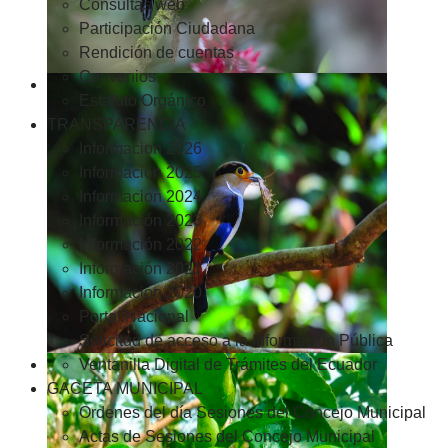
Consultas web
Participación Ciudadana
Rendición de cuentas
Convenios
Estatuto Orgánico
TRANSPARENCIA
Informacion 2026
Informacion 2025
Informacion 2024
Información 2023
Información 2022
Información 2021
Información 2020
Portal Nacional
Solicitud de acceso a la Información Pública
Ventanilla Digital de Trámites del Ecuador
GACETA MUNICIPAL
Ordenes del día Sesiones del Concejo Municipal
Actas de Sesiones del Concejo Municipal