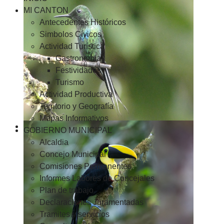
MI CANTON
Antecedentes Históricos
Simbolos Cívicos
Actividad Turística
Gastronomía
Festividades
Turismo
Actividad Productiva
Territorio y Geografía
Mapas Informativos
GOBIERNO MUNICIPAL
Alcaldia
Concejo Municipal
Comisiones Permanentes
Informes Labores de Concejales
Plan de trabajo
Declaraciones Juramentadas
Tramites y servicios