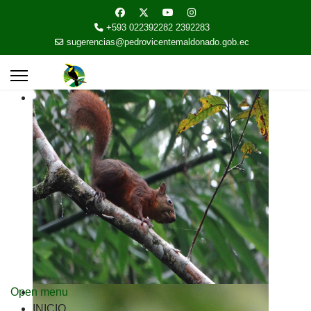
+593 022392282 2392283
sugerencias@pedrovicentemaldonado.gob.ec
Open menu
INICIO