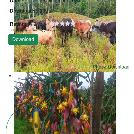
Date:
16 Diciembre 2022
Downloads:
269 x
Rating
: 0 / 0 vote
Only registered and logged in users can rate this file
Powered by
Phoca Download