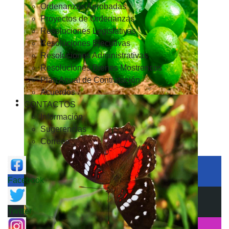
Ordenanzas Aprobadas
Proyectos de Ordenanzas
Resoluciones Legislativas
Resoluciones Ejecutivas
Resoluciones Administrativas
Resoluciones Bienes Mostrencos
Plan Anual de Contratación
Acuerdos
CONTACTOS
Información
Sugerencias
Correos
Facebook
Twitter