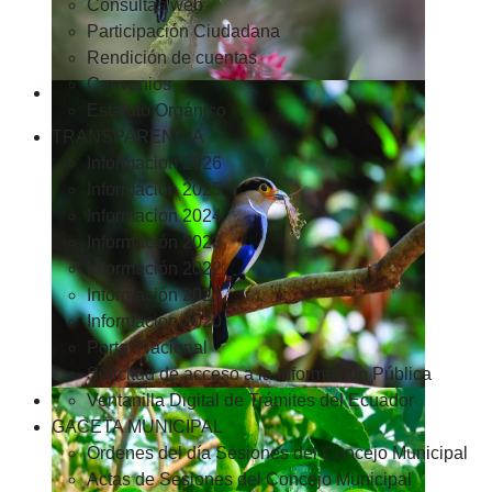
Consultas web
Participación Ciudadana
Rendición de cuentas
Convenios
Estatuto Orgánico
TRANSPARENCIA
Informacion 2026
Informacion 2025
Informacion 2024
Información 2023
Información 2022
Información 2021
Información 2020
Portal Nacional
Solicitud de acceso a la Información Pública
Ventanilla Digital de Trámites del Ecuador
GACETA MUNICIPAL
Ordenes del día Sesiones del Concejo Municipal
Actas de Sesiones del Concejo Municipal