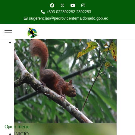
+593 022392282 2392283
sugerencias@pedrovicentemaldonado.gob.ec
Open menu
INICIO