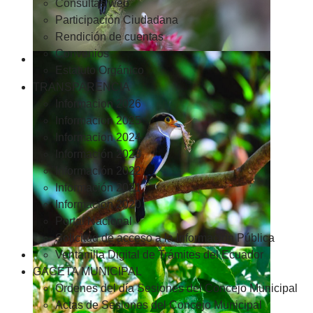
Consultas web
Participación Ciudadana
Rendición de cuentas
Convenios
Estatuto Orgánico
TRANSPARENCIA
Informacion 2026
Informacion 2025
Informacion 2024
Información 2023
Información 2022
Información 2021
Información 2020
Portal Nacional
Solicitud de acceso a la Información Pública
Ventanilla Digital de Trámites del Ecuador
GACETA MUNICIPAL
Ordenes del día Sesiones del Concejo Municipal
Actas de Sesiones del Concejo Municipal