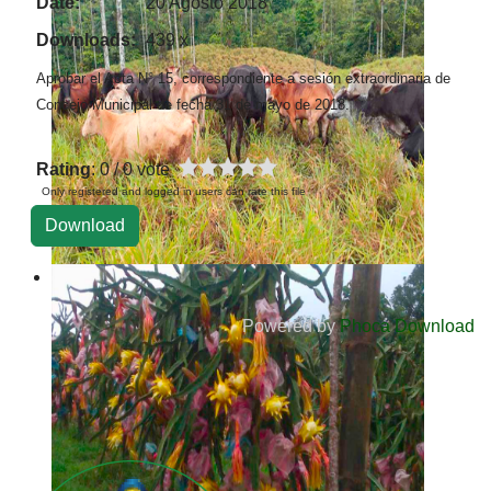
Date:
20 Agosto 2018
Downloads:
439 x
Aprobar el Acta N° 15, correspondiente a sesión extraordinaria de
Concejo Municipal de fecha 31 de mayo de 2018.
Rating
: 0 / 0 vote
Only registered and logged in users can rate this file
Powered by
Phoca Download