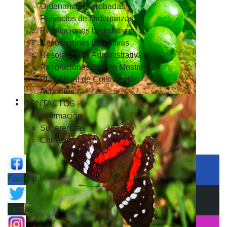
Ordenanzas Aprobadas
Proyectos de Ordenanzas
Resoluciones Legislativas
Resoluciones Ejecutivas
Resoluciones Administrativas
Resoluciones Bienes Mostrencos
Plan Anual de Contratación
Acuerdos
CONTACTOS
Información
Sugerencias
Correos
Facebook
Twitter