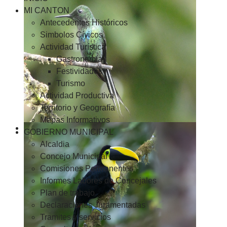
MI CANTON
Antecedentes Históricos
Simbolos Cívicos
Actividad Turística
Gastronomía
Festividades
Turismo
Actividad Productiva
Territorio y Geografía
Mapas Informativos
GOBIERNO MUNICIPAL
Alcaldia
Concejo Municipal
Comisiones Permanentes
Informes Labores de Concejales
Plan de trabajo
Declaraciones Juramentadas
Tramites y servicios