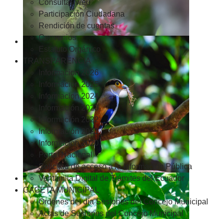
Consultas web
Participación Ciudadana
Rendición de cuentas
Convenios
Estatuto Orgánico
TRANSPARENCIA
Informacion 2026
Informacion 2025
Informacion 2024
Información 2023
Información 2022
Información 2021
Información 2020
Portal Nacional
Solicitud de acceso a la Información Pública
Ventanilla Digital de Trámites del Ecuador
GACETA MUNICIPAL
Ordenes del día Sesiones del Concejo Municipal
Actas de Sesiones del Concejo Municipal