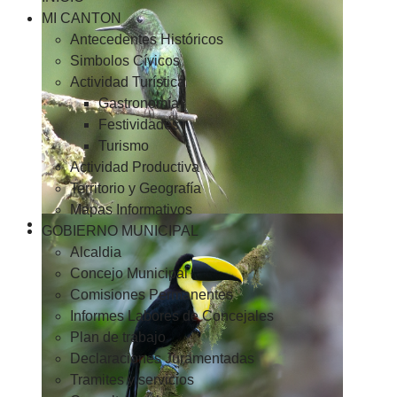
MI CANTON
Antecedentes Históricos
Simbolos Cívicos
Actividad Turística
Gastronomía
Festividades
Turismo
Actividad Productiva
Territorio y Geografía
Mapas Informativos
GOBIERNO MUNICIPAL
Alcaldia
Concejo Municipal
Comisiones Permanentes
Informes Labores de Concejales
Plan de trabajo
Declaraciones Juramentadas
Tramites y servicios