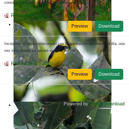
concejo municipal, de fecha 31 de enero de 2020.
Resolución 16-2020
Preview
Download
Incorporar un punto relacionado con la aprobación del orden del día, una
vez incorporado se aprobó el orden del día.
Resolución 15-2020
Preview
Download
Powered by
Phoca Download