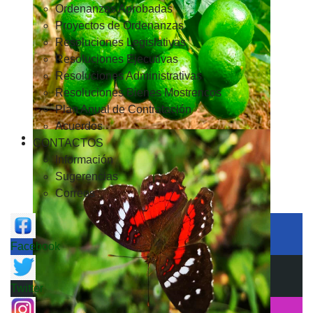
Ordenanzas Aprobadas
Proyectos de Ordenanzas
Resoluciones Legislativas
Resoluciones Ejecutivas
Resoluciones Administrativas
Resoluciones Bienes Mostrencos
Plan Anual de Contratación
Acuerdos
CONTACTOS
Información
Sugerencias
Correos
Facebook
Twitter