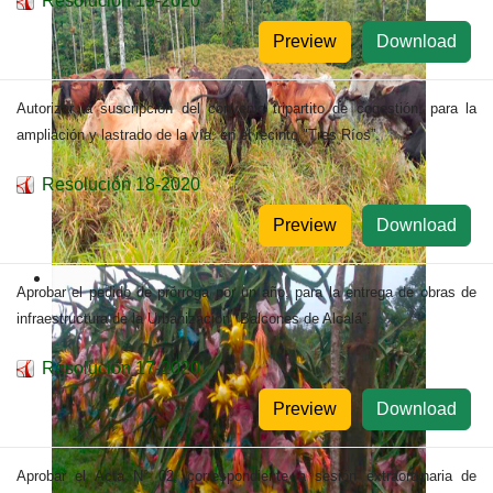
Resolución 19-2020
Preview
Download
Autorizar la suscripción del convenio tripartito de cogestión, para la
ampliación y lastrado de la vía, en el recinto "Tres Ríos”.
Resolución 18-2020
Preview
Download
Aprobar el pedido de prórroga por un año, para la entrega de obras de
infraestructura de la Urbanización "Balcones de Alcalá”.
Resolución 17-2020
Preview
Download
Aprobar el Acta N° 02, correspondiente a sesión extraordinaria de