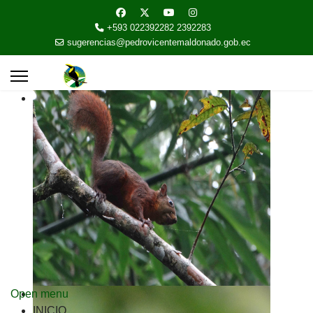
+593 022392282 2392283
sugerencias@pedrovicentemaldonado.gob.ec
Open menu
INICIO