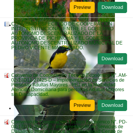
Preview
Download
CONVENIO ESPECÍFICO DE COOPERACIÓN
INTERINSTITUCIONAL ENTRE EL GOBIERNO
AUTÓNOMO DESCENTRALIZADO DE LA
PROVINCIA DE PICHINCHA Y EL GOBIERNO
AUTÓNOMO DESCENTRALIZADO MUNICIPAL DE
PEDRO VICENTE MALDONADO.
Download
Convenio de Cooperación Técnico Económico N°. AM-
02-17D11-27425-D – Implementación de Servicios de
Personas Adultas Mayores –PEJ en la Modalidad
Atención Domiciliaria para personas Adultas Mayores
sin Discapacidad.
Preview
Download
Convenio de Cooperación Técnico Económico N°. PD-
02-17D11-26426-D - Implementación de Servicios de
Desarrollo Infantil Integral en la Modalidad Centro de