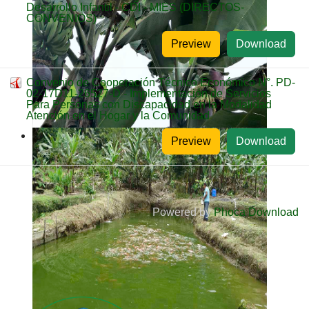
Desarrollo Infantil - CDI - MIES (DIRECTOS-
CONVENIOS)
Preview
Download
Convenio de Cooperación Técnico Económico N°. PD-
02-17D11-26527-D - Implementación de Servicios
Para Personas con Discapacidad en la Modalidad
Atención en el Hogar y la Comunidad
Preview
Download
Powered by
Phoca Download