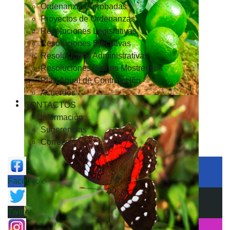
Ordenanzas Aprobadas
Proyectos de Ordenanzas
Resoluciones Legislativas
Resoluciones Ejecutivas
Resoluciones Administrativas
Resoluciones Bienes Mostrencos
Plan Anual de Contratación
Acuerdos
CONTACTOS
Información
Sugerencias
Correos
Facebook
Twitter