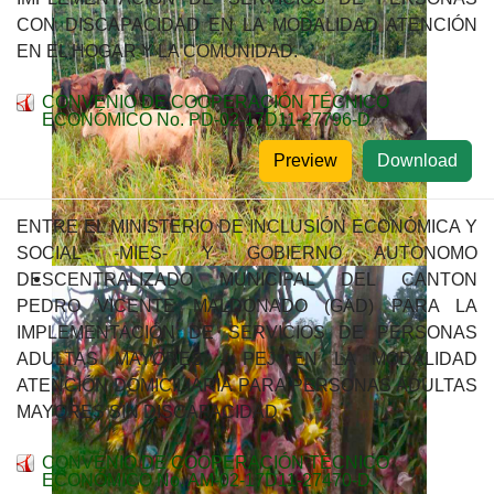
CON DISCAPACIDAD EN LA MODALIDAD ATENCIÓN
EN EL HOGAR Y LA COMUNIDAD.
CONVENIO DE COOPERACIÓN TÉCNICO
ECONÓMICO No. PD-02-17D11-27796-D
Preview
Download
ENTRE EL MINISTERIO DE INCLUSIÓN ECONÓMICA Y
SOCIAL -MIES- Y GOBIERNO AUTONOMO
DESCENTRALIZADO MUNICIPAL DEL CANTON
PEDRO VICENTE MALDONADO (GAD) PARA LA
IMPLEMENTACIÓN DE SERVICIOS DE PERSONAS
ADULTAS MAYORES - PEJ EN LA MODALIDAD
ATENCIÓN DOMICILIARIA PARA PERSONAS ADULTAS
MAYORES SIN DISCAPACIDAD
CONVENIO DE COOPERACIÓN TÉCNICO
ECONÓMICO No. AM-02-17D11-27470-D