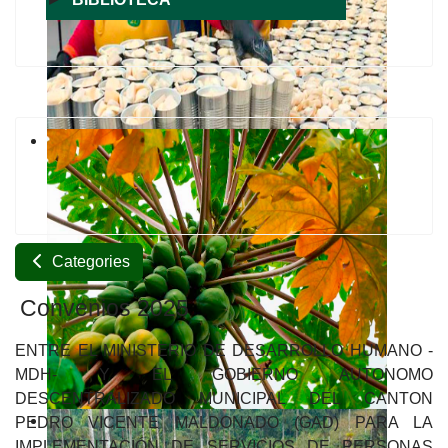
Categories
Convenios 2025
ENTRE EL MINISTERIO DE DESARROLLO HUMANO -
MDH- Y EL GOBIERNO AUTONOMO
DESCENTRALIZADO MUNICIPAL DEL CANTON
PEDRO VICENTE MALDONADO (GAD) PARA LA
IMPLEMENTACIÓN DE SERVICIOS DE PERSONAS