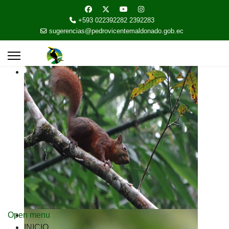
+593 022392282 2392283
sugerencias@pedrovicentemaldonado.gob.ec
Open menu
INICIO