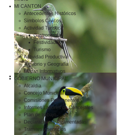
MI CANTON
Antecedentes Históricos
Simbolos Cívicos
Actividad Turística
Gastronomía
Festividades
Turismo
Actividad Productiva
Territorio y Geografía
Mapas Informativos
GOBIERNO MUNICIPAL
Alcaldia
Concejo Municipal
Comisiones Permanentes
Informes Labores de Concejales
Plan de trabajo
Declaraciones Juramentadas
Tramites y servicios