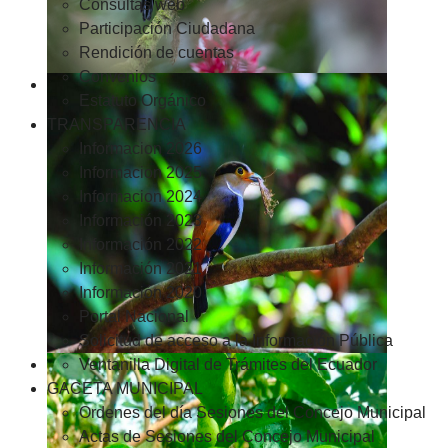
Consultas web
Participación Ciudadana
Rendición de cuentas
Convenios
Estatuto Orgánico
TRANSPARENCIA
Informacion 2026
Informacion 2025
Informacion 2024
Información 2023
Información 2022
Información 2021
Información 2020
Portal Nacional
Solicitud de acceso a la Información Pública
Ventanilla Digital de Trámites del Ecuador
GACETA MUNICIPAL
Ordenes del día Sesiones del Concejo Municipal
Actas de Sesiones del Concejo Municipal