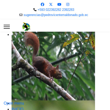
+593 022392282 2392283
sugerencias@pedrovicentemaldonado.gob.ec
Open menu
INICIO