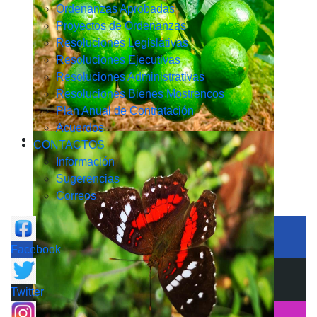
Ordenanzas Aprobadas
Proyectos de Ordenanzas
Resoluciones Legislativas
Resoluciones Ejecutivas
Resoluciones Administrativas
Resoluciones Bienes Mostrencos
Plan Anual de Contratación
Acuerdos
CONTACTOS
Información
Sugerencias
Correos
Facebook
Twitter