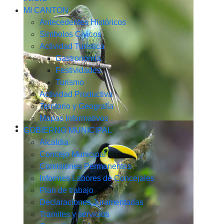
MI CANTON
Antecedentes Históricos
Simbolos Cívicos
Actividad Turística
Gastronomía
Festividades
Turismo
Actividad Productiva
Territorio y Geografía
Mapas Informativos
GOBIERNO MUNICIPAL
Alcaldia
Concejo Municipal
Comisiones Permanentes
Informes Labores de Concejales
Plan de trabajo
Declaraciones Juramentadas
Tramites y servicios