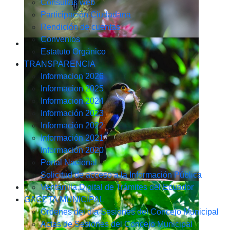
Consultas web
Participación Ciudadana
Rendición de cuentas
Convenios
Estatuto Orgánico
TRANSPARENCIA
Informacion 2026
Informacion 2025
Informacion 2024
Información 2023
Información 2022
Información 2021
Información 2020
Portal Nacional
Solicitud de acceso a la Información Pública
Ventanilla Digital de Trámites del Ecuador
GACETA MUNICIPAL
Ordenes del día Sesiones del Concejo Municipal
Actas de Sesiones del Concejo Municipal