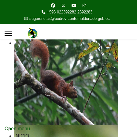
+593 022392282 2392283
sugerencias@pedrovicentemaldonado.gob.ec
Open menu
INICIO