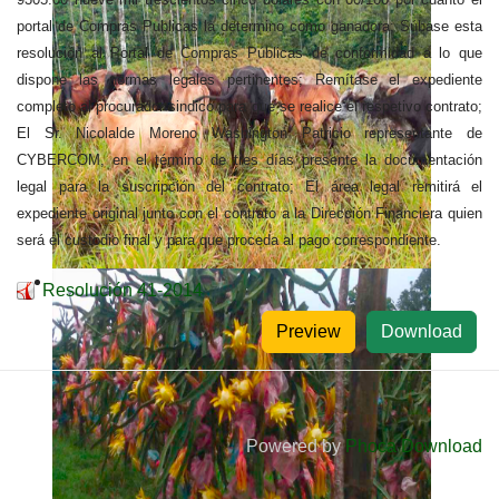
portal de Compras Publicas la determino como ganadora; Súbase esta
resolución al Portal de Compras Públicas de conformidad a lo que
dispone las normas legales pertinentes; Remítase el expediente
completo al procurador sindico para que se realice el respetivo contrato;
El Sr. Nicolalde Moreno Washington Patricio representante de
CYBERCOM, en el término de tres días presente la documentación
legal para la suscripción del contrato; El área legal remitirá el
expediente original junto con el contrato a la Dirección Financiera quien
será el custodio final y para que proceda al pago correspondiente.
Resolución 41-2014
Preview
Download
Powered by
Phoca Download