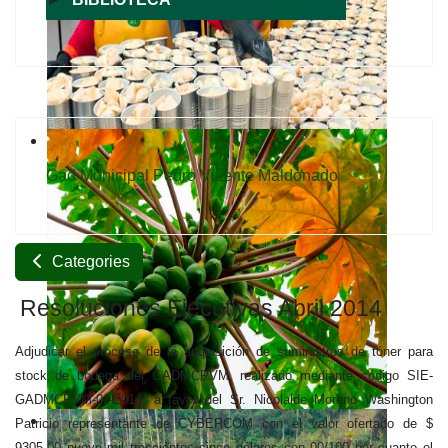
Gad Municipal Pedro Vicente Maldonado
Categories
Resoluciones Ejecutivas Abril 2014
Adjudicar el proceso de la adquisición de suministros de tóner para
stock de bodega del GADMCPVM, realizado mediante código SIE-
GADMCPVM-01-2014, a favor del Sr. Nicolalde Moreno Washington
Patricio representante de CYBERCOM con el valor ofertado de $
9305.00 nueve mil trescientos cinco dólares con 00/100 por cuanto el