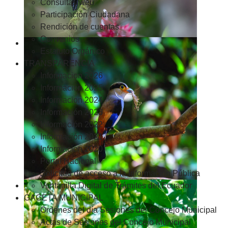
Consultas web
Participación Ciudadana
Rendición de cuentas
Convenios
Estatuto Orgánico
TRANSPARENCIA
Informacion 2026
Informacion 2025
Informacion 2024
Información 2023
Información 2022
Información 2021
Información 2020
Portal Nacional
Solicitud de acceso a la Información Pública
Ventanilla Digital de Trámites del Ecuador
GACETA MUNICIPAL
Ordenes del día Sesiones del Concejo Municipal
Actas de Sesiones del Concejo Municipal