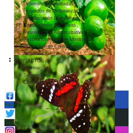
Ordenanzas Aprobadas
Proyectos de Ordenanzas
Resoluciones Legislativas
Resoluciones Ejecutivas
Resoluciones Administrativas
Resoluciones Bienes Mostrencos
Plan Anual de Contratación
Acuerdos
CONTACTOS
Información
Sugerencias
Correos
Facebook
Twitter