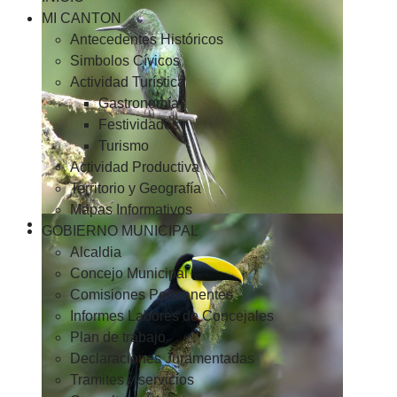
MI CANTON
Antecedentes Históricos
Simbolos Cívicos
Actividad Turística
Gastronomía
Festividades
Turismo
Actividad Productiva
Territorio y Geografía
Mapas Informativos
GOBIERNO MUNICIPAL
Alcaldia
Concejo Municipal
Comisiones Permanentes
Informes Labores de Concejales
Plan de trabajo
Declaraciones Juramentadas
Tramites y servicios