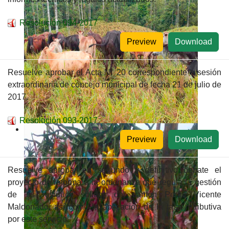
Resolución 094-2017
Preview
Download
Resuelve aprobar el Acta N° 20 correspondiente a sesión
extraordinaria de concejo municipal de fecha 21 de julio de
2017.
Resolución 093-2017
Preview
Download
Resuelve aprobar en segundo y definitivo debate el
proyecto de reforma a la ordenanza que regula la gestión
de los residuos sólidos del cantón Pedro Vicente
Maldonado, así como la aplicación de la tasa retributiva
por este servicio.