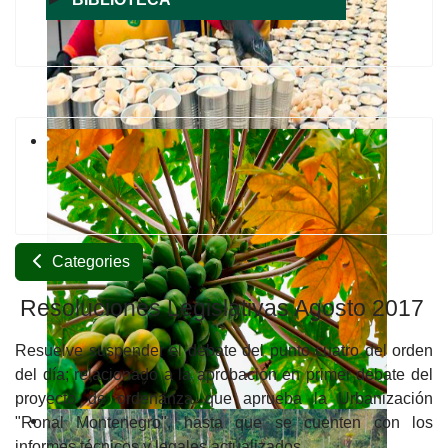
Categories
Resoluciones Legislativas Agosto 2017
Resuelve suspender el debate del punto cuatro del orden
del día; relacionado a la aprobación en primer debate del
proyecto de ordenanza que aprueba la Urbanización
"Ronal Montenegro", hasta que se cuenten con los
informes técnicos y legales actualizados.