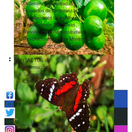
Ordenanzas Aprobadas
Proyectos de Ordenanzas
Resoluciones Legislativas
Resoluciones Ejecutivas
Resoluciones Administrativas
Resoluciones Bienes Mostrencos
Plan Anual de Contratación
Acuerdos
CONTACTOS
Información
Sugerencias
Correos
Facebook
Twitter