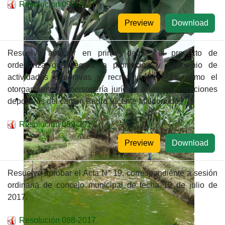
Resolución 090-2017
Preview
Download
Resuelve aprobar en primer debate el proyecto de
ordenanza que regula la promoción y patrocinio de
actividades deportivas y recreacionales, así como el
otorgamiento de personería jurídica a las organizaciones
deportivas del cantón Pedro Vicente Maldonado.
Resolución 089-2017
Preview
Download
Resuelve aprobar el Acta N° 19, correspondiente a sesión
ordinaria de concejo municipal de fecha 12 de julio de
2017.
Resolución 088-2017