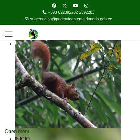
+593 022392282 2392283
sugerencias@pedrovicentemaldonado.gob.ec
Open menu
INICIO