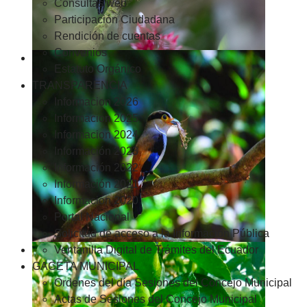
Consultas web
Participación Ciudadana
Rendición de cuentas
Convenios
Estatuto Orgánico
TRANSPARENCIA
Informacion 2026
Informacion 2025
Informacion 2024
Información 2023
Información 2022
Información 2021
Información 2020
Portal Nacional
Solicitud de acceso a la Información Pública
Ventanilla Digital de Trámites del Ecuador
GACETA MUNICIPAL
Ordenes del día Sesiones del Concejo Municipal
Actas de Sesiones del Concejo Municipal