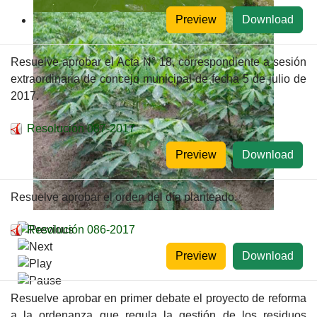
Preview
Download
Resuelve aprobar el Acta N° 18, correspondiente a sesión
extraordinaria de concejo municipal de fecha 5 de julio de
2017.
Resolución 087-2017
Preview
Download
Resuelve aprobar el orden del día planteado.
Resolución 086-2017
Preview
Download
Resuelve aprobar en primer debate el proyecto de reforma
a la ordenanza que regula la gestión de los residuos