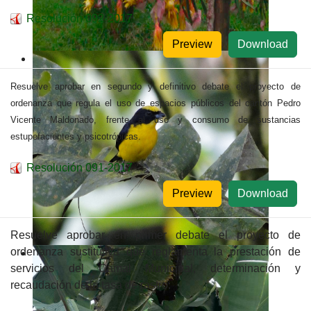
Resolución 092-2017
Preview
Download
Resuelve aprobar en segundo y definitivo debate el proyecto de
ordenanza que regula el uso de espacios públicos del cantón Pedro
Vicente Maldonado, frente al uso y consumo de sustancias
estupefacientes y psicotrópicas.
Resolución 091-2017
Preview
Download
Resuelve aprobar en primer debate el proyecto de
ordenanza sustitutiva que reglamenta la prestación de
servicios del Camal Municipal, determinación y
recaudación de la tasa de rastro.