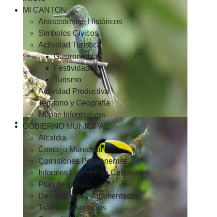
MI CANTON
Antecedentes Históricos
Simbolos Cívicos
Actividad Turística
Gastronomía
Festividades
Turismo
Actividad Productiva
Territorio y Geografía
Mapas Informativos
GOBIERNO MUNICIPAL
Alcaldia
Concejo Municipal
Comisiones Permanentes
Informes Labores de Concejales
Plan de trabajo
Declaraciones Juramentadas
Tramites y servicios