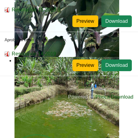
Resolución 15-2019
Preview
Download
Aprobar el orden del día planteado.
Resolución 14-2019
Preview
Download
Powered by
Phoca Download