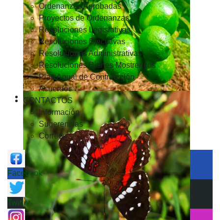
Ordenanzas Aprobadas
Proyectos de Ordenanzas
Resoluciones Legislativas
Resoluciones Ejecutivas
Resoluciones Administrativas
Resoluciones Bienes Mostrencos
Plan Anual de Contratación
Acuerdos
CONTACTOS
Información
Sugerencias
Correos
Facebook
Twitter