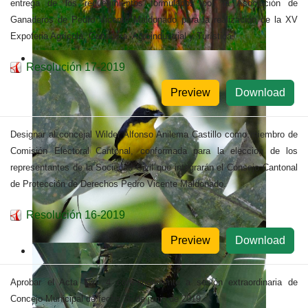
entrega de los requerimientos formulados por la Asociación de
Ganaderos de Pedro Vicente Maldonado para la realización de la XV
Expoferia Agrícola, Ganadera, Agroindustrial y Turística.
Resolución 17-2019
Preview
Download
Designar al concejal Wilder Alfonso Anilema Castillo como miembro de
Comisión Electoral Cantonal, conformada para la elección de los
representantes de la Sociedad Civil que integrarán el Consejo Cantonal
de Protección de Derechos Pedro Vicente Maldonado.
Resolución 16-2019
Preview
Download
Aprobar el Acta Nro. 4 correspondiente a sesión extraordinaria de
Concejo Municipal de fecha 26 de junio de 2019.