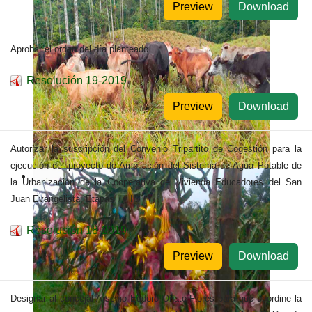
Preview
Download
Aprobar el orden del día planteado.
Resolución 19-2019
Preview
Download
Autorizar la suscripción del Convenio Tripartito de Cogestión para la
ejecución del proyecto de Ampliación del Sistema de Agua Potable de
la Urbanización de la Cooperativa de Vivienda Educadores del San
Juan Evangelista, Etapas I y II.
Resolución 18-2019
Preview
Download
Designar al concejal Arsenio Eudoro Oñate Flores para que coordine la