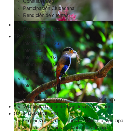
Consultas web
Participación Ciudadana
Rendición de cuentas
Convenios
Estatuto Orgánico
TRANSPARENCIA
Informacion 2026
Informacion 2025
Informacion 2024
Información 2023
Información 2022
Información 2021
Información 2020
Portal Nacional
Solicitud de acceso a la Información Pública
Ventanilla Digital de Trámites del Ecuador
GACETA MUNICIPAL
Ordenes del día Sesiones del Concejo Municipal
Actas de Sesiones del Concejo Municipal