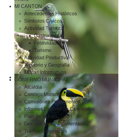
MI CANTON
Antecedentes Históricos
Simbolos Cívicos
Actividad Turística
Gastronomía
Festividades
Turismo
Actividad Productiva
Territorio y Geografía
Mapas Informativos
GOBIERNO MUNICIPAL
Alcaldia
Concejo Municipal
Comisiones Permanentes
Informes Labores de Concejales
Plan de trabajo
Declaraciones Juramentadas
Tramites y servicios