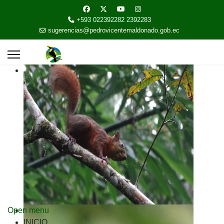
+593 022392282 2392283
sugerencias@pedrovicentemaldonado.gob.ec
Open menu
INICIO