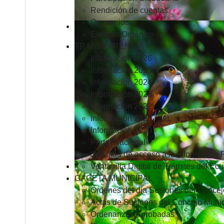
Rendición de cuentas
Convenios
Estatuto Orgánico
TRANSPARENCIA
Informacion 2026
Informacion 2025
Informacion 2024
Información 2023
Información 2022
Información 2021
Información 2020
Portal Nacional
Solicitud de acceso a la Información 
Ventanilla Digital de Trámites del Ec
GACETA MUNICIPAL
Ordenes del día Sesiones del Concej
Actas de Sesiones del Concejo Munic
Ordenanzas Aprobadas