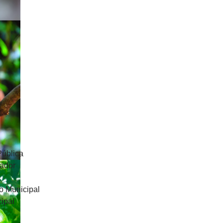
Pública
uador
o Municipal
ipal