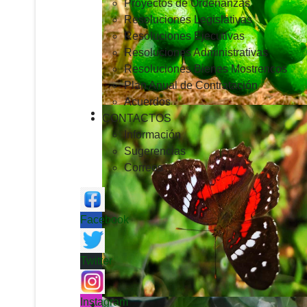
Proyectos de Ordenanzas
Resoluciones Legislativas
Resoluciones Ejecutivas
Resoluciones Administrativas
Resoluciones Bienes Mostrencos
Plan Anual de Contratación
Acuerdos
CONTACTOS
Información
Sugerencias
Correos
Facebook
Twitter
Instagram