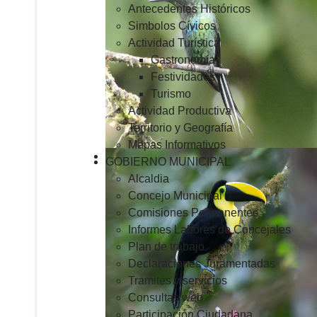
Antecedentes Históricos
Simbolos Cívicos
Actividad Turística
Gastronomía
Festividades
Turismo
Actividad Productiva
Territorio y Geografía
Mapas Informativos
GOBIERNO MUNICIPAL
Alcaldia
Concejo Municipal
Comisiones Permanentes
Informes Labores de Concejales
Plan de trabajo
Declaraciones Juramentadas
Tramites y servicios
Consultas web
Participación Ciudadana