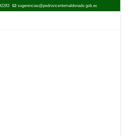
92283
sugerencias@pedrovicentemaldonado.gob.ec