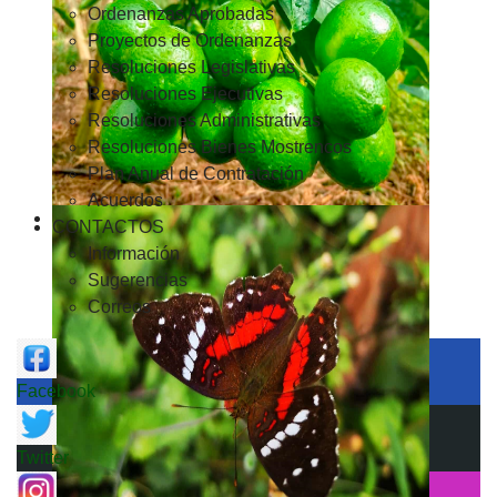
Ordenanzas Aprobadas
Proyectos de Ordenanzas
Resoluciones Legislativas
Resoluciones Ejecutivas
Resoluciones Administrativas
Resoluciones Bienes Mostrencos
Plan Anual de Contratación
Acuerdos
CONTACTOS
Información
Sugerencias
Correos
Facebook
Twitter