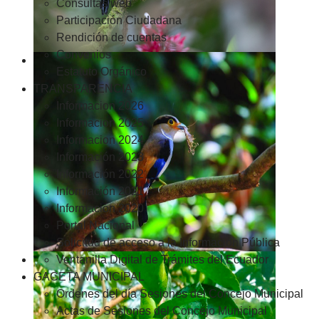
Consultas web
Participación Ciudadana
Rendición de cuentas
Convenios
Estatuto Orgánico
TRANSPARENCIA
Informacion 2026
Informacion 2025
Informacion 2024
Información 2023
Información 2022
Información 2021
Información 2020
Portal Nacional
Solicitud de acceso a la Información Pública
Ventanilla Digital de Trámites del Ecuador
GACETA MUNICIPAL
Ordenes del día Sesiones del Concejo Municipal
Actas de Sesiones del Concejo Municipal