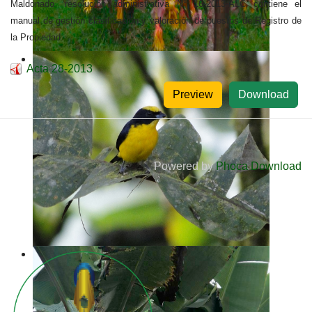
Maldonado. resolución administrativa N° 16-2013-ALC contiene el
manual de gestión clasificación y valoración de puestos de Registro de
la Propiedad.
Acta 28-2013
Preview
Download
Powered by
Phoca Download