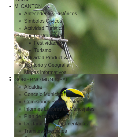
MI CANTON
Antecedentes Históricos
Simbolos Cívicos
Actividad Turística
Gastronomía
Festividades
Turismo
Actividad Productiva
Territorio y Geografía
Mapas Informativos
GOBIERNO MUNICIPAL
Alcaldia
Concejo Municipal
Comisiones Permanentes
Informes Labores de Concejales
Plan de trabajo
Declaraciones Juramentadas
Tramites y servicios