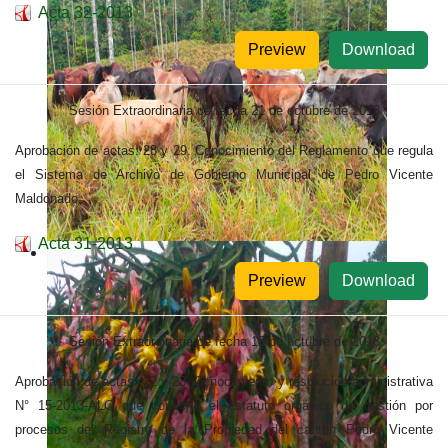
Acta 32-2013
Preview
Download
Sesión Extraordinaria de fecha 21 de octubre de 2013
Aprobación de actas: 28 y 29. Conocimiento del Reglamento que regula
el Sistema de Archivo de Gobierno Municipal de Pedro Vicente
Maldonado.
Acta 31-2013
Preview
Download
Sesión Extraordinaria de fecha 13 de octubre de 2013
Aprobación de actas: 22 y 23. Conocimiento y resolución administrativa
N° 15-2013-ALC que contiene el estatuto orgánico de gestión por
procesos del Registro de la Propiedad del canton Pedro Vicente