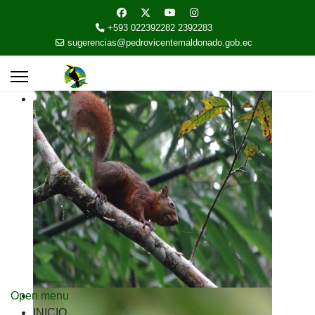
+593 022392282 2392283
sugerencias@pedrovicentemaldonado.gob.ec
Open menu
INICIO