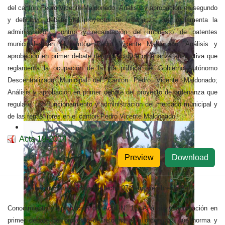
del cantón Pedro Vicente Maldonado; Análisis y aprobación en segundo
y definitivo debate del proyecto de ordenanza que reglamenta la
administración, control y recaudación del impuesto de patentes
municipales en el cantón Pedro Vicente Maldonado; Análisis y
aprobación en primer debate del proyecto de ordenanza sustitutiva que
reglamenta la ocupación de la vía pública del Gobierno Autónomo
Descentralizado Municipal del Cantón Pedro Vicente Maldonado;
Análisis y aprobación en primer debate del proyecto de ordenanza que
regula el uso funcionamiento y administración del mercado municipal y
de las ferias libres en el cantón Pedro Vicente Maldonado.
Acta 19-2014
Preview
Download
Sesión Extraordinaria de fecha 07 de noviembre de 2014
Conocimiento y aprobación del Acta N° 16; Análisis y aprobación en
primer debate del proyecto de reforma a la ordenanza que norma y