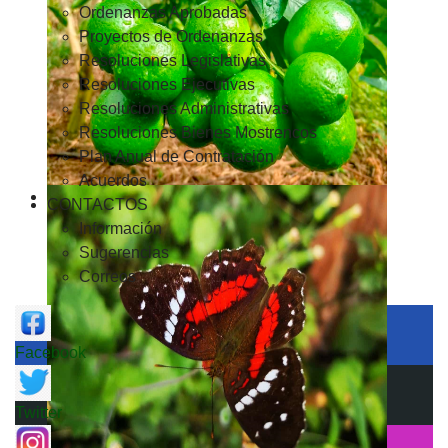
Ordenanzas Aprobadas
Proyectos de Ordenanzas
Resoluciones Legislativas
Resoluciones Ejecutivas
Resoluciones Administrativas
Resoluciones Bienes Mostrencos
Plan Anual de Contratación
Acuerdos
CONTACTOS
Información
Sugerencias
Correos
Facebook
Twitter