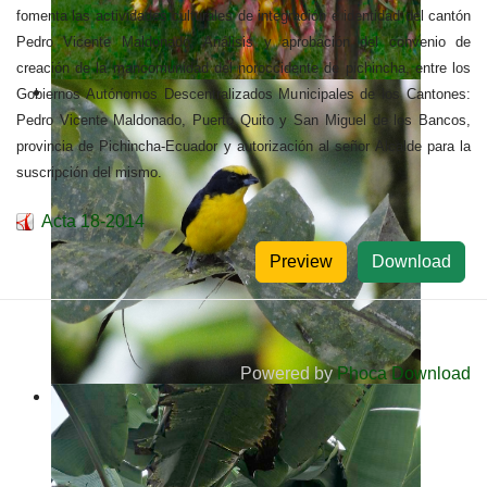
fomenta las actividades culturales de integración e identidad del cantón
Pedro Vicente Maldonado; Análisis y aprobación del convenio de
creación de la mancomunidad del noroccidente de pichincha, entre los
Gobiernos Autónomos Descentralizados Municipales de los Cantones:
Pedro Vicente Maldonado, Puerto Quito y San Miguel de los Bancos,
provincia de Pichincha-Ecuador y autorización al señor Alcalde para la
suscripción del mismo.
Acta 18-2014
Preview
Download
Powered by
Phoca Download