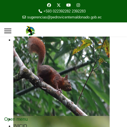
+593 022392282 2392283
sugerencias@pedrovicentemaldonado.gob.ec
Open menu
INICIO