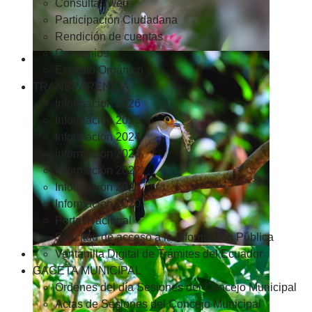
Consultas web
Participación Ciudadana
Rendición de cuentas
Convenios
Estatuto Orgánico
TRANSPARENCIA
Informacion 2026
Informacion 2025
Informacion 2024
Información 2023
Información 2022
Información 2021
Información 2020
Portal Nacional
Solicitud de acceso a la Información Pública
Ventanilla Digital de Trámites del Ecuador
GACETA MUNICIPAL
Ordenes del día Sesiones del Concejo Municipal
Actas de Sesiones del Concejo Municipal