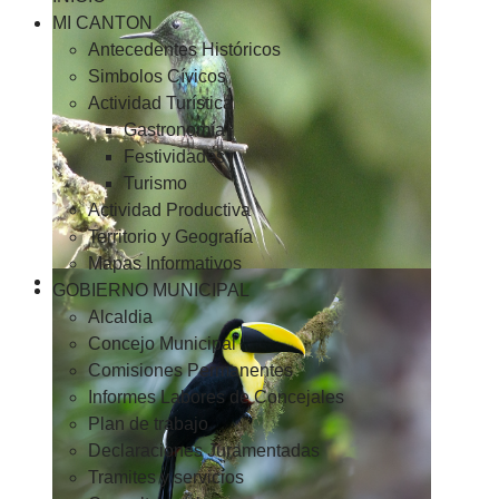
MI CANTON
Antecedentes Históricos
Simbolos Cívicos
Actividad Turística
Gastronomía
Festividades
Turismo
Actividad Productiva
Territorio y Geografía
Mapas Informativos
GOBIERNO MUNICIPAL
Alcaldia
Concejo Municipal
Comisiones Permanentes
Informes Labores de Concejales
Plan de trabajo
Declaraciones Juramentadas
Tramites y servicios