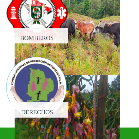
BOMBEROS
DERECHOS