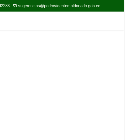
92283
sugerencias@pedrovicentemaldonado.gob.ec