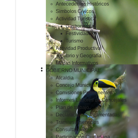
Antecedentes Históricos
Simbolos Cívicos
Actividad Turística
Gastronomía
Festividades
Turismo
Actividad Productiva
Territorio y Geografía
Mapas Informativos
GOBIERNO MUNICIPAL
Alcaldia
Concejo Municipal
Comisiones Permanentes
Informes Labores de Concejales
Plan de trabajo
Declaraciones Juramentadas
Tramites y servicios
Consultas web
Participación Ciudadana