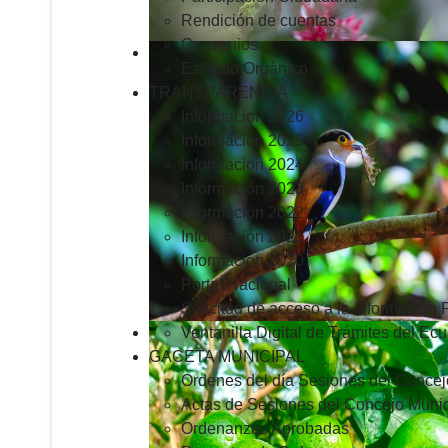
Rendición de cuentas
Convenios
Estatuto Orgánico
TRANSPARENCIA
Informacion 2026
Informacion 2025
Informacion 2024
Información 2023
Información 2022
Información 2021
Información 2020
Portal Nacional
Solicitud de acceso a la Información 
Ventanilla Digital de Trámites del Ec
GACETA MUNICIPAL
Ordenes del día Sesiones del Concej
Actas de Sesiones del Concejo Munic
Ordenanzas Aprobadas