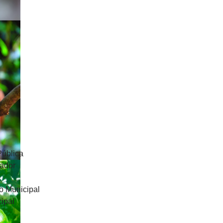
Pública
uador
o Municipal
ipal