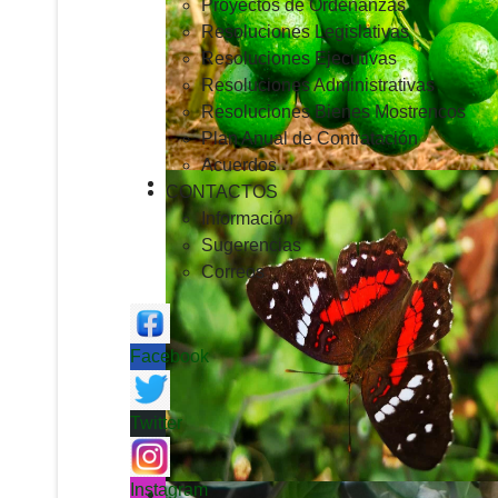
Proyectos de Ordenanzas
Resoluciones Legislativas
Resoluciones Ejecutivas
Resoluciones Administrativas
Resoluciones Bienes Mostrencos
Plan Anual de Contratación
Acuerdos
CONTACTOS
Información
Sugerencias
Correos
Facebook
Twitter
Instagram