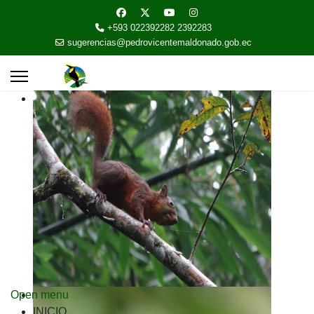
+593 022392282 2392283
sugerencias@pedrovicentemaldonado.gob.ec
Open menu
INICIO