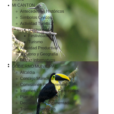
MI CANTON
Antecedentes Históricos
Simbolos Cívicos
Actividad Turística
Gastronomía
Festividades
Turismo
Actividad Productiva
Territorio y Geografía
Mapas Informativos
GOBIERNO MUNICIPAL
Alcaldia
Concejo Municipal
Comisiones Permanentes
Informes Labores de Concejales
Plan de trabajo
Declaraciones Juramentadas
Tramites y servicios