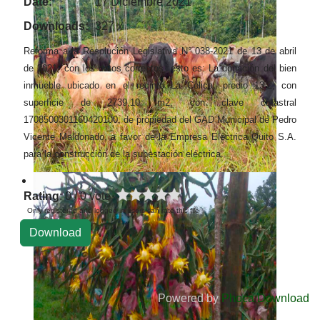
Date:
17 Diciembre 2021
Downloads:
327 x
Reforma a la Resolución Legislativa N° 038-2021 de 13 de abril
de 2021, con los datos correctos, esto es: La donación del bien
inmueble ubicado en el recinto La Celica, predio 13-2, con
superficie de 2739,10 m2, con clave catastral
1708500301160420100, de propiedad del GAD Municipal de Pedro
Vicente Maldonado, a favor de la Empresa Eléctrica Quito S.A.
para la construcción de la subestación eléctrica.
Rating
: 0 / 0 vote
Only registered and logged in users can rate this file
Powered by
Phoca Download