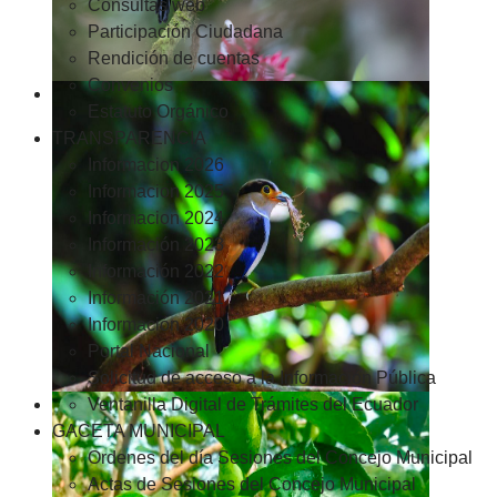
Consultas web
Participación Ciudadana
Rendición de cuentas
Convenios
Estatuto Orgánico
TRANSPARENCIA
Informacion 2026
Informacion 2025
Informacion 2024
Información 2023
Información 2022
Información 2021
Información 2020
Portal Nacional
Solicitud de acceso a la Información Pública
Ventanilla Digital de Trámites del Ecuador
GACETA MUNICIPAL
Ordenes del día Sesiones del Concejo Municipal
Actas de Sesiones del Concejo Municipal