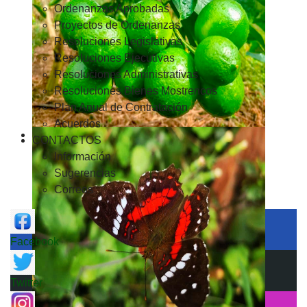
Ordenanzas Aprobadas
Proyectos de Ordenanzas
Resoluciones Legislativas
Resoluciones Ejecutivas
Resoluciones Administrativas
Resoluciones Bienes Mostrencos
Plan Anual de Contratación
Acuerdos
CONTACTOS
Información
Sugerencias
Correos
Facebook
Twitter