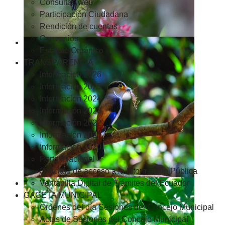
Consultas web
Participación Ciudadana
Rendición de cuentas
Convenios
Estatuto Orgánico
TRANSPARENCIA
Informacion 2026
Informacion 2025
Informacion 2024
Información 2023
Información 2022
Información 2021
Información 2020
Portal Nacional
Solicitud de acceso a la Información Pública
Ventanilla Digital de Trámites del Ecuador
GACETA MUNICIPAL
Ordenes del día Sesiones del Concejo Municipal
Actas de Sesiones del Concejo Municipal