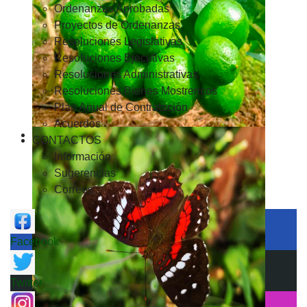
Ordenanzas Aprobadas
Proyectos de Ordenanzas
Resoluciones Legislativas
Resoluciones Ejecutivas
Resoluciones Administrativas
Resoluciones Bienes Mostrencos
Plan Anual de Contratación
Acuerdos
CONTACTOS
Información
Sugerencias
Correos
Facebook
Twitter