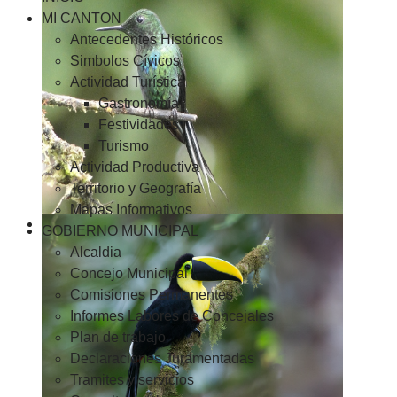
MI CANTON
Antecedentes Históricos
Simbolos Cívicos
Actividad Turística
Gastronomía
Festividades
Turismo
Actividad Productiva
Territorio y Geografía
Mapas Informativos
GOBIERNO MUNICIPAL
Alcaldia
Concejo Municipal
Comisiones Permanentes
Informes Labores de Concejales
Plan de trabajo
Declaraciones Juramentadas
Tramites y servicios