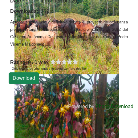
Date:
17 Diciembre 2021
Downloads:
319 x
Aprobar en segundo y definitivo debate el proyecto de ordenanza
presupuestaria correspondiente al ejercicio económico 2022 del
Gobierno Autónomo Descentralizado Municipal del Cantón Pedro
Vicente Maldonado.
Rating
: 0 / 0 vote
Only registered and logged in users can rate this file
Powered by
Phoca Download