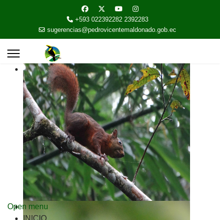
+593 022392282 2392283
sugerencias@pedrovicentemaldonado.gob.ec
Open menu
INICIO