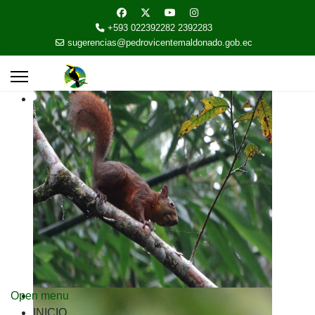
+593 022392282 2392283
sugerencias@pedrovicentemaldonado.gob.ec
Open menu
INICIO