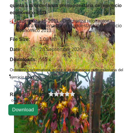
quinta a la ordenanza presupuestaria del ejercicio
económico 2011.
Ordenanza 15-2011 - Ordenanza reformatoria
quinta a la ordenanza presupuestaria del ejercicio
económico 2011.
File Size:
1.08 MB
Date:
28 Septiembre 2020
Downloads:
555 x
Ordenanza reformatoria quinta a la ordenanza presupuestaria del
ejercicio económico 2011.
Rating
: 0 / 0 vote
Only registered and logged in users can rate this file