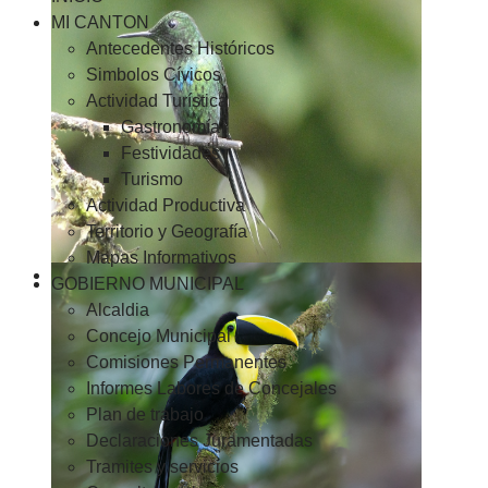
MI CANTON
Antecedentes Históricos
Simbolos Cívicos
Actividad Turística
Gastronomía
Festividades
Turismo
Actividad Productiva
Territorio y Geografía
Mapas Informativos
GOBIERNO MUNICIPAL
Alcaldia
Concejo Municipal
Comisiones Permanentes
Informes Labores de Concejales
Plan de trabajo
Declaraciones Juramentadas
Tramites y servicios