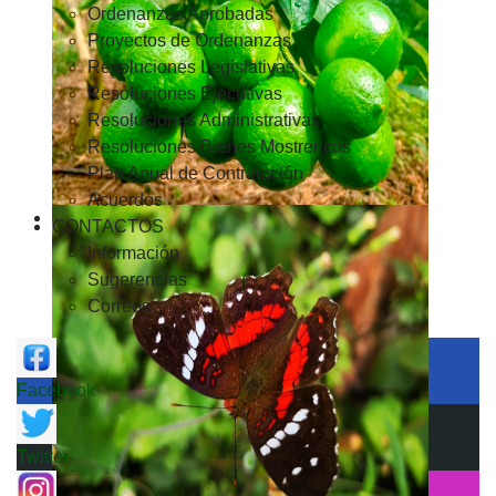
Ordenanzas Aprobadas
Proyectos de Ordenanzas
Resoluciones Legislativas
Resoluciones Ejecutivas
Resoluciones Administrativas
Resoluciones Bienes Mostrencos
Plan Anual de Contratación
Acuerdos
CONTACTOS
Información
Sugerencias
Correos
Facebook
Twitter