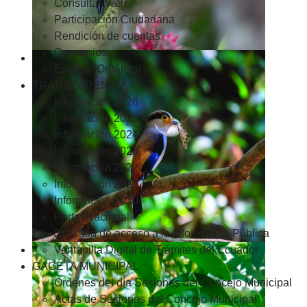
Consultas web
Participación Ciudadana
Rendición de cuentas
Convenios
Estatuto Orgánico
TRANSPARENCIA
Informacion 2026
Informacion 2025
Informacion 2024
Información 2023
Información 2022
Información 2021
Información 2020
Portal Nacional
Solicitud de acceso a la Información Pública
Ventanilla Digital de Trámites del Ecuador
GACETA MUNICIPAL
Ordenes del día Sesiones del Concejo Municipal
Actas de Sesiones del Concejo Municipal