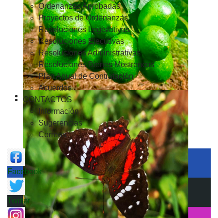
Ordenanzas Aprobadas
Proyectos de Ordenanzas
Resoluciones Legislativas
Resoluciones Ejecutivas
Resoluciones Administrativas
Resoluciones Bienes Mostrencos
Plan Anual de Contratación
Acuerdos
CONTACTOS
Información
Sugerencias
Correos
Facebook
Twitter