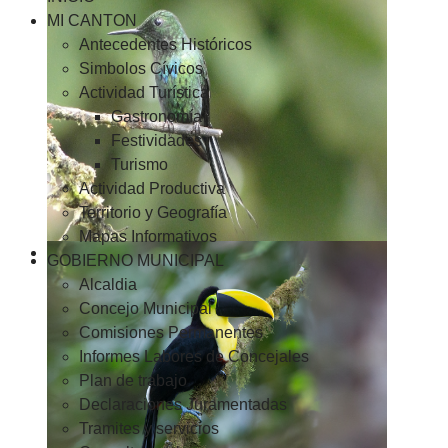
MI CANTON
Antecedentes Históricos
Simbolos Cívicos
Actividad Turística
Gastronomía
Festividades
Turismo
Actividad Productiva
Territorio y Geografía
Mapas Informativos
GOBIERNO MUNICIPAL
Alcaldia
Concejo Municipal
Comisiones Permanentes
Informes Labores de Concejales
Plan de trabajo
Declaraciones Juramentadas
Tramites y servicios