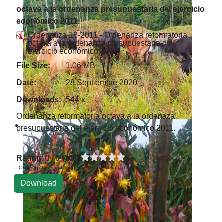
octava a la ordenanza presupuestaria del ejercicio
económico 2011.
Ordenanza 18-2011 - Ordenanza reformatoria
octava a la ordenanza presupuestaria del
ejercicio económico 2011.
File Size:
1.06 MB
Date:
28 Septiembre 2020
Downloads:
544 x
Ordenanza reformatoria octava a la ordenaza
presupuestaria del ejercicio económico 2011.
Rating
: 0 / 0 vote
Only registered and logged in users can rate this file