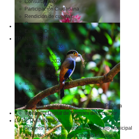
Consultas web
Participación Ciudadana
Rendición de cuentas
Convenios
Estatuto Orgánico
TRANSPARENCIA
Informacion 2026
Informacion 2025
Informacion 2024
Información 2023
Información 2022
Información 2021
Información 2020
Portal Nacional
Solicitud de acceso a la Información Pública
Ventanilla Digital de Trámites del Ecuador
GACETA MUNICIPAL
Ordenes del día Sesiones del Concejo Municipal
Actas de Sesiones del Concejo Municipal