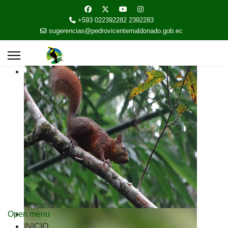
+593 022392282 2392283
sugerencias@pedrovicentemaldonado.gob.ec
Open menu
INICIO